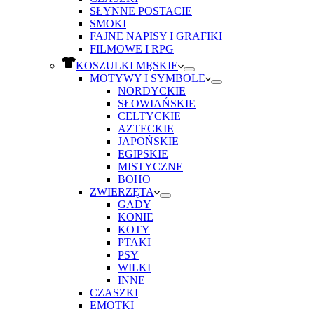
SŁYNNE POSTACIE
SMOKI
FAJNE NAPISY I GRAFIKI
FILMOWE I RPG
KOSZULKI MĘSKIE
MOTYWY I SYMBOLE
NORDYCKIE
SŁOWIAŃSKIE
CELTYCKIE
AZTECKIE
JAPOŃSKIE
EGIPSKIE
MISTYCZNE
BOHO
ZWIERZĘTA
GADY
KONIE
KOTY
PTAKI
PSY
WILKI
INNE
CZASZKI
EMOTKI