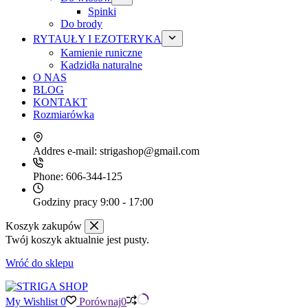
Spinki
Do brody
RYTAUŁY I EZOTERYKA
Kamienie runiczne
Kadzidła naturalne
O NAS
BLOG
KONTAKT
Rozmiarówka
Addres e-mail:
strigashop@gmail.com
Phone:
606-344-125
Godziny pracy
9:00 - 17:00
Koszyk zakupów
Twój koszyk aktualnie jest pusty.
Wróć do sklepu
My Wishlist
0
Porównaj
0