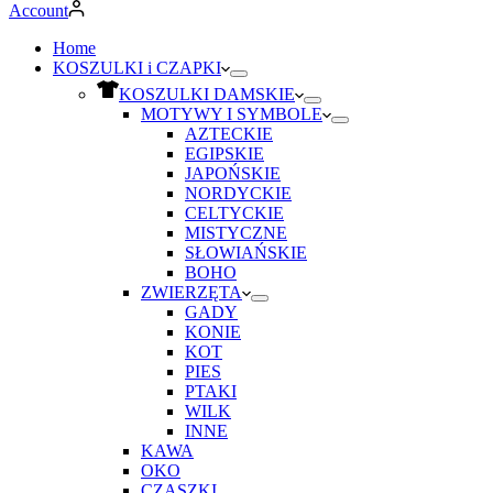
Account
Home
KOSZULKI i CZAPKI
KOSZULKI DAMSKIE
MOTYWY I SYMBOLE
AZTECKIE
EGIPSKIE
JAPOŃSKIE
NORDYCKIE
CELTYCKIE
MISTYCZNE
SŁOWIAŃSKIE
BOHO
ZWIERZĘTA
GADY
KONIE
KOT
PIES
PTAKI
WILK
INNE
KAWA
OKO
CZASZKI