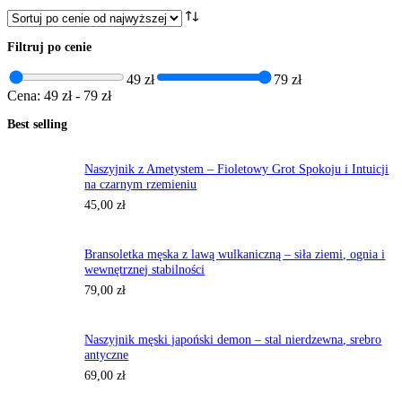
według
ceny:
od
Filtruj po cenie
wysokiej
do
49 zł
79 zł
niskiej
Cena:
49 zł
-
79 zł
Best selling
Naszyjnik z Ametystem – Fioletowy Grot Spokoju i Intuicji
na czarnym rzemieniu
45,00
zł
Bransoletka męska z lawą wulkaniczną – siła ziemi, ognia i
wewnętrznej stabilności
79,00
zł
Naszyjnik męski japoński demon – stal nierdzewna, srebro
antyczne
69,00
zł