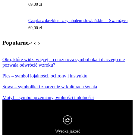
69,00
zł
Czapka z daszkiem z symbolem słowiańskim – Swarożyca
69,00
zł
Popularne
Oko, które widzi więcej – co oznacza symbol oka i dlaczego nie
pozwala odwrócić wzroku?
Pies – symbol lojalności, ochrony i instynktu
Sowa – symbolika i znaczenie w kulturach świata
Motyl – symbol przemiany, wolności i ulotności
Wysoka jakość