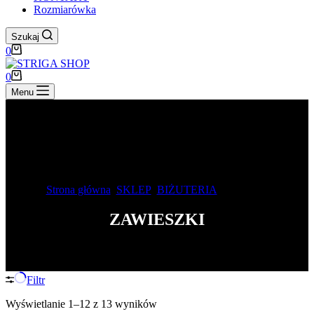
Rozmiarówka
Szukaj
Koszyk
0
Koszyk
0
Menu
Strona główna
SKLEP
BIŻUTERIA
Zawieszki
ZAWIESZKI
Filtr
Posortowane
Wyświetlanie 1–12 z 13 wyników