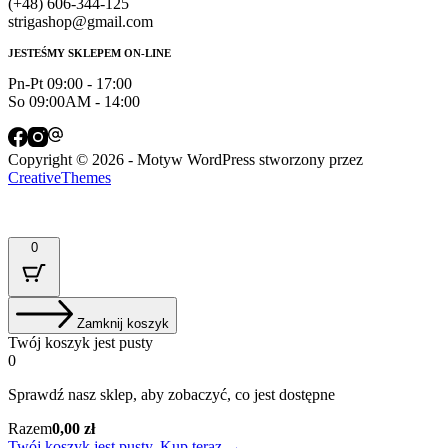
(+48) 606-344-125
strigashop@gmail.com
JESTEŚMY SKLEPEM ON-LINE
Pn-Pt 09:00 - 17:00
So 09:00AM - 14:00
Copyright © 2026 - Motyw WordPress stworzony przez
CreativeThemes
0
Zamknij koszyk
Twój koszyk jest pusty
0
Sprawdź nasz sklep, aby zobaczyć, co jest dostępne
Suma
Razem
0,00
zł
koszyka:
Twój koszyk jest pusty. Kup teraz →