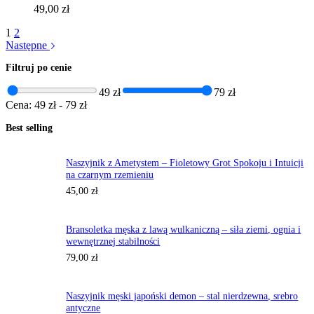
49,00
zł
1
2
Następne
Filtruj po cenie
49 zł
79 zł
Cena:
49 zł
-
79 zł
Best selling
Naszyjnik z Ametystem – Fioletowy Grot Spokoju i Intuicji
na czarnym rzemieniu
45,00
zł
Bransoletka męska z lawą wulkaniczną – siła ziemi, ognia i
wewnętrznej stabilności
79,00
zł
Naszyjnik męski japoński demon – stal nierdzewna, srebro
antyczne