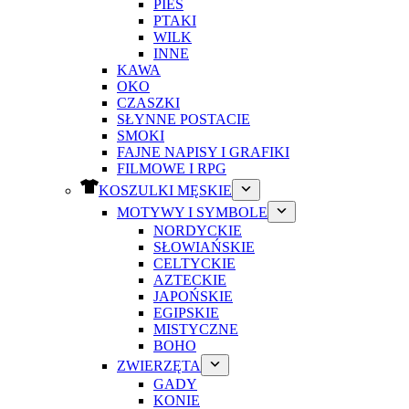
PIES
PTAKI
WILK
INNE
KAWA
OKO
CZASZKI
SŁYNNE POSTACIE
SMOKI
FAJNE NAPISY I GRAFIKI
FILMOWE I RPG
KOSZULKI MĘSKIE
MOTYWY I SYMBOLE
NORDYCKIE
SŁOWIAŃSKIE
CELTYCKIE
AZTECKIE
JAPOŃSKIE
EGIPSKIE
MISTYCZNE
BOHO
ZWIERZĘTA
GADY
KONIE