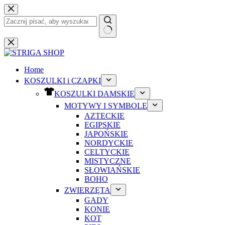
Przejdź
do
treści
Brak
wyników
Home
KOSZULKI i CZAPKI
KOSZULKI DAMSKIE
MOTYWY I SYMBOLE
AZTECKIE
EGIPSKIE
JAPOŃSKIE
NORDYCKIE
CELTYCKIE
MISTYCZNE
SŁOWIAŃSKIE
BOHO
ZWIERZĘTA
GADY
KONIE
KOT