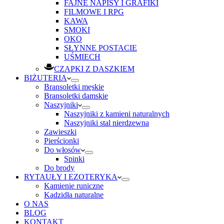
FAJNE NAPISY I GRAFIKI
FILMOWE I RPG
KAWA
SMOKI
OKO
SŁYNNE POSTACIE
UŚMIECH
CZAPKI Z DASZKIEM
BIŻUTERIA
Bransoletki męskie
Bransoletki damskie
Naszyjniki
Naszyjniki z kamieni naturalnych
Naszyjniki stal nierdzewna
Zawieszki
Pierścionki
Do włosów
Spinki
Do brody
RYTAUŁY I EZOTERYKA
Kamienie runiczne
Kadzidła naturalne
O NAS
BLOG
KONTAKT