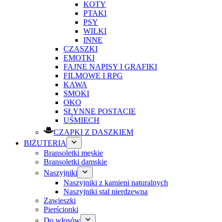
KOTY
PTAKI
PSY
WILKI
INNE
CZASZKI
EMOTKI
FAJNE NAPISY I GRAFIKI
FILMOWE I RPG
KAWA
SMOKI
OKO
SŁYNNE POSTACIE
UŚMIECH
CZAPKI Z DASZKIEM
BIŻUTERIA
Bransoletki męskie
Bransoletki damskie
Naszyjniki
Naszyjniki z kamieni naturalnych
Naszyjniki stal nierdzewna
Zawieszki
Pierścionki
Do włosów