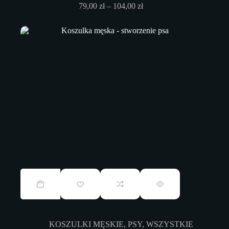
Zakres
79,00
zł
–
104,00
zł
produktu
cen:
od
79,00 zł
do
104,00 zł
Ten
produkt
ma
wiele
wariantów.
Opcje
KOSZULKI MĘSKIE
,
PSY
,
WSZYSTKIE
można