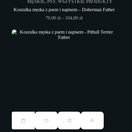
MĘSKIE
,
PSY
,
WSZYSTKIE PRODUKTY
wybrać
na
Koszulka męska z psem i napisem – Doberman Father
stronie
Zakres
79,00
zł
–
104,00
zł
produktu
cen:
od
79,00 zł
do
104,00 zł
Ten
produkt
ma
wiele