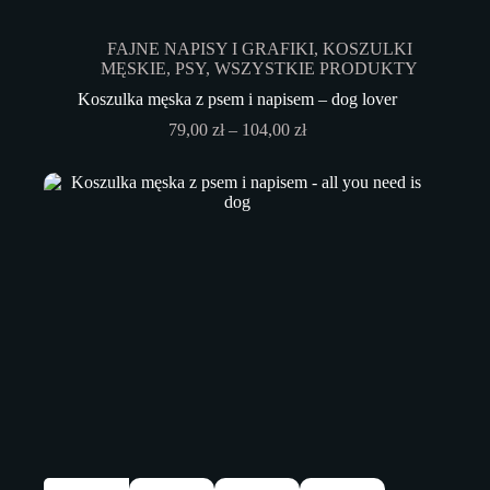
wariantów.
Opcje
FAJNE NAPISY I GRAFIKI
,
KOSZULKI
można
MĘSKIE
,
PSY
,
WSZYSTKIE PRODUKTY
wybrać
na
Koszulka męska z psem i napisem – dog lover
stronie
Zakres
79,00
zł
–
104,00
zł
produktu
cen:
od
79,00 zł
do
104,00 zł
Ten