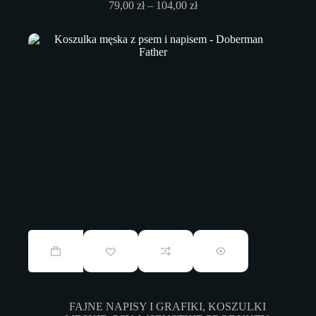
Zakres
79,00
zł
–
104,00
zł
produktu
cen:
od
79,00 zł
do
104,00 zł
Ten
produkt
ma
wiele
wariantów.
Opcje
FAJNE NAPISY I GRAFIKI
,
KOSZULKI
można