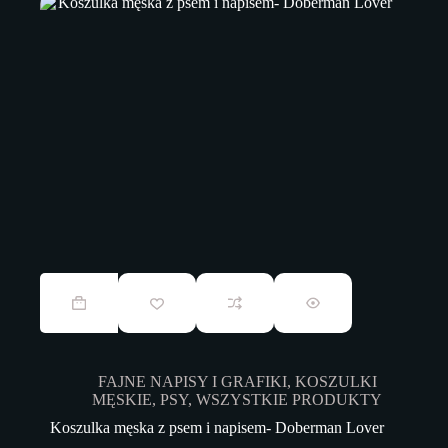
79,00 zł
do
104,00 zł
Ten
produkt
ma
wiele
wariantów.
Opcje
FAJNE NAPISY I GRAFIKI
,
KOSZULKI
można
MĘSKIE
,
PSY
,
WSZYSTKIE PRODUKTY
wybrać
na
Koszulka męska z psem i napisem- Doberman Lover
stronie