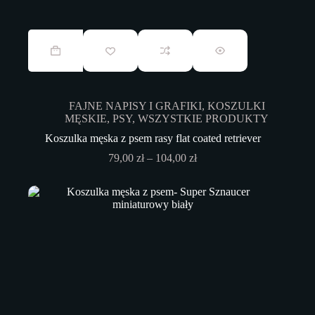
Ten
produkt
ma
wiele
wariantów.
Opcje
FAJNE NAPISY I GRAFIKI
,
KOSZULKI
można
MĘSKIE
,
PSY
,
WSZYSTKIE PRODUKTY
wybrać
na
Koszulka męska z psem rasy flat coated retriever
stronie
Zakres
79,00
zł
–
104,00
zł
produktu
cen:
od
79,00 zł
do
104,00 zł