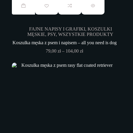
produkt
ma
wiele
wariantów.
Opcje
FAJNE NAPISY I GRAFIKI
,
KOSZULKI
można
MĘSKIE
,
PSY
,
WSZYSTKIE PRODUKTY
wybrać
na
Koszulka męska z psem i napisem – all you need is dog
stronie
Zakres
79,00
zł
–
104,00
zł
produktu
cen:
od
79,00 zł
do
104,00 zł