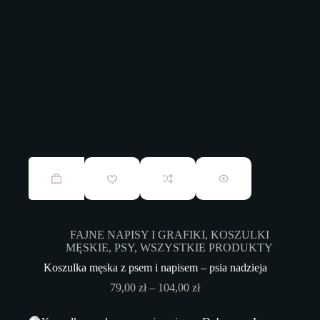
Ten
produkt
ma
wiele
wariantów.
Opcje
FAJNE NAPISY I GRAFIKI
,
KOSZULKI
można
MĘSKIE
,
PSY
,
WSZYSTKIE PRODUKTY
wybrać
na
Koszulka męska z psem i napisem – psia nadzieja
stronie
Zakres
79,00
zł
–
104,00
zł
produktu
cen:
od