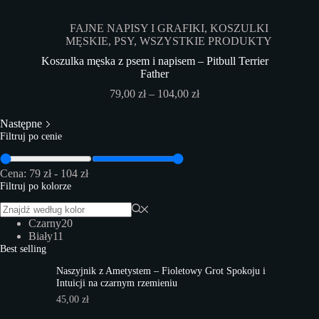
wariantów.
Opcje
FAJNE NAPISY I GRAFIKI
,
KOSZULKI
można
MĘSKIE
,
PSY
,
WSZYSTKIE PRODUKTY
wybrać
na
Koszulka męska z psem i napisem – Pitbull Terrier
stronie
Father
produktu
Zakres
79,00
zł
–
104,00
zł
cen:
od
Następne
79,00 zł
Filtruj po cenie
do
104,00 zł
Cena:
79 zł
-
104 zł
Filtruj po kolorze
Czarny
20
Biały
11
Best selling
Naszyjnik z Ametystem – Fioletowy Grot Spokoju i
Intuicji na czarnym rzemieniu
45,00
zł