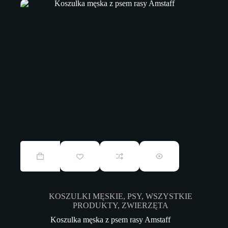
79,00 zł
do
104,00 zł
Ten
produkt
ma
wiele
wariantów.
Opcje
KOSZULKI MĘSKIE
,
PSY
,
WSZYSTKIE
można
PRODUKTY
,
ZWIERZĘTA
wybrać
na
Koszulka męska z psem rasy Amstaff
stronie