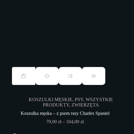
Ten
produkt
ma
wiele
wariantów.
Opcje
KOSZULKI MĘSKIE
,
PSY
,
WSZYSTKIE
można
PRODUKTY
,
ZWIERZĘTA
wybrać
na
Koszulka męska – z psem rasy Charles Spaniel
stronie
Zakres
79,00
zł
–
104,00
zł
produktu
cen:
od