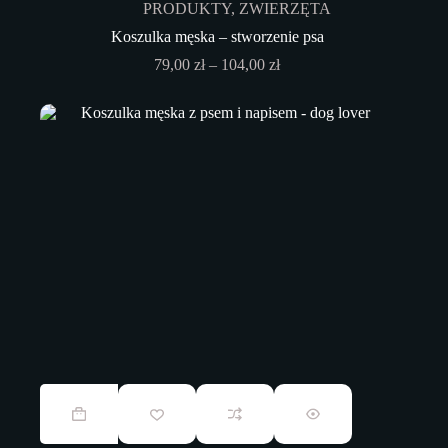
PRODUKTY
,
ZWIERZĘTA
wybrać
na
Koszulka męska – stworzenie psa
stronie
Zakres
79,00
zł
–
104,00
zł
produktu
cen:
od
79,00 zł
do
104,00 zł
Ten
produkt
ma
wiele