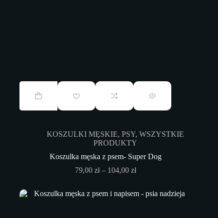
Ten
produkt
ma
wiele
wariantów.
Opcje
KOSZULKI MĘSKIE
,
PSY
,
WSZYSTKIE
można
PRODUKTY
wybrać
na
Koszulka męska z psem- Super Dog
stronie
Zakres
79,00
zł
–
104,00
zł
produktu
cen:
od
79,00 zł
do
104,00 zł