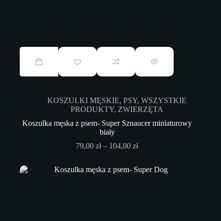
Ten
produkt
ma
wiele
wariantów.
Opcje
KOSZULKI MĘSKIE
,
PSY
,
WSZYSTKIE
można
PRODUKTY
,
ZWIERZĘTA
wybrać
na
Koszulka męska z psem- Super Sznaucer miniaturowy
stronie
biały
produktu
Zakres
79,00
zł
–
104,00
zł
cen:
od
79,00 zł
do
104,00 zł