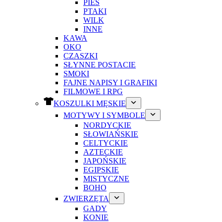
PIES
PTAKI
WILK
INNE
KAWA
OKO
CZASZKI
SŁYNNE POSTACIE
SMOKI
FAJNE NAPISY I GRAFIKI
FILMOWE I RPG
KOSZULKI MĘSKIE
MOTYWY I SYMBOLE
NORDYCKIE
SŁOWIAŃSKIE
CELTYCKIE
AZTECKIE
JAPOŃSKIE
EGIPSKIE
MISTYCZNE
BOHO
ZWIERZĘTA
GADY
KONIE