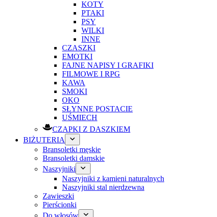
KOTY
PTAKI
PSY
WILKI
INNE
CZASZKI
EMOTKI
FAJNE NAPISY I GRAFIKI
FILMOWE I RPG
KAWA
SMOKI
OKO
SŁYNNE POSTACIE
UŚMIECH
CZAPKI Z DASZKIEM
BIŻUTERIA
Bransoletki męskie
Bransoletki damskie
Naszyjniki
Naszyjniki z kamieni naturalnych
Naszyjniki stal nierdzewna
Zawieszki
Pierścionki
Do włosów