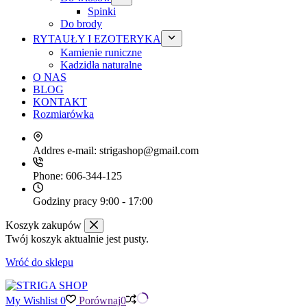
Spinki
Do brody
RYTAUŁY I EZOTERYKA
Kamienie runiczne
Kadzidła naturalne
O NAS
BLOG
KONTAKT
Rozmiarówka
Addres e-mail:
strigashop@gmail.com
Phone:
606-344-125
Godziny pracy
9:00 - 17:00
Koszyk zakupów
Twój koszyk aktualnie jest pusty.
Wróć do sklepu
My Wishlist
0
Porównaj
0