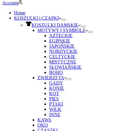
Account
Home
KOSZULKI i CZAPKI
KOSZULKI DAMSKIE
MOTYWY I SYMBOLE
AZTECKIE
EGIPSKIE
JAPOŃSKIE
NORDYCKIE
CELTYCKIE
MISTYCZNE
SŁOWIAŃSKIE
BOHO
ZWIERZĘTA
GADY
KONIE
KOT
PIES
PTAKI
WILK
INNE
KAWA
OKO
CZASZKI