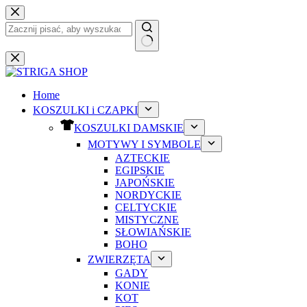
Przejdź
do
treści
Brak
wyników
Home
KOSZULKI i CZAPKI
KOSZULKI DAMSKIE
MOTYWY I SYMBOLE
AZTECKIE
EGIPSKIE
JAPOŃSKIE
NORDYCKIE
CELTYCKIE
MISTYCZNE
SŁOWIAŃSKIE
BOHO
ZWIERZĘTA
GADY
KONIE
KOT