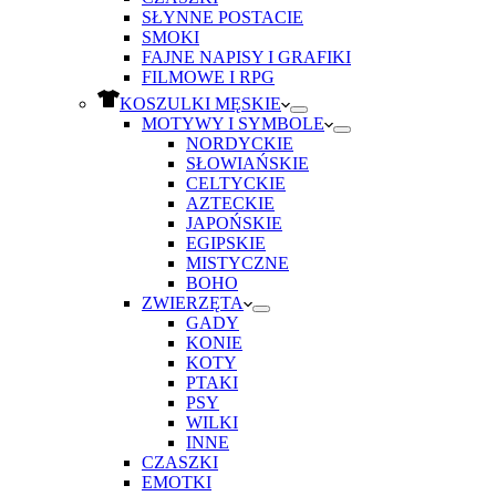
SŁYNNE POSTACIE
SMOKI
FAJNE NAPISY I GRAFIKI
FILMOWE I RPG
KOSZULKI MĘSKIE
MOTYWY I SYMBOLE
NORDYCKIE
SŁOWIAŃSKIE
CELTYCKIE
AZTECKIE
JAPOŃSKIE
EGIPSKIE
MISTYCZNE
BOHO
ZWIERZĘTA
GADY
KONIE
KOTY
PTAKI
PSY
WILKI
INNE
CZASZKI
EMOTKI