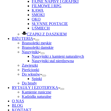
FAJNE NAPISY I GRAFIKI
FILMOWE I RPG
KAWA
SMOKI
OKO
SŁYNNE POSTACIE
UŚMIECH
CZAPKI Z DASZKIEM
BIŻUTERIA
Bransoletki męskie
Bransoletki damskie
Naszyjniki
Naszyjniki z kamieni naturalnych
Naszyjniki stal nierdzewna
Zawieszki
Pierścionki
Do włosów
Spinki
Do brody
RYTAUŁY I EZOTERYKA
Kamienie runiczne
Kadzidła naturalne
O NAS
BLOG
KONTAKT