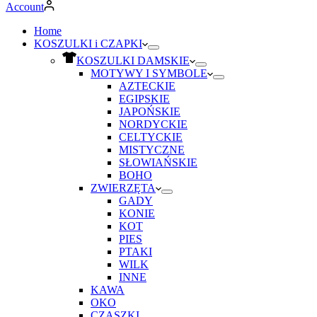
Account
Home
KOSZULKI i CZAPKI
KOSZULKI DAMSKIE
MOTYWY I SYMBOLE
AZTECKIE
EGIPSKIE
JAPOŃSKIE
NORDYCKIE
CELTYCKIE
MISTYCZNE
SŁOWIAŃSKIE
BOHO
ZWIERZĘTA
GADY
KONIE
KOT
PIES
PTAKI
WILK
INNE
KAWA
OKO
CZASZKI