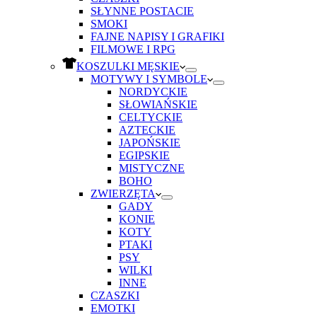
SŁYNNE POSTACIE
SMOKI
FAJNE NAPISY I GRAFIKI
FILMOWE I RPG
KOSZULKI MĘSKIE
MOTYWY I SYMBOLE
NORDYCKIE
SŁOWIAŃSKIE
CELTYCKIE
AZTECKIE
JAPOŃSKIE
EGIPSKIE
MISTYCZNE
BOHO
ZWIERZĘTA
GADY
KONIE
KOTY
PTAKI
PSY
WILKI
INNE
CZASZKI
EMOTKI