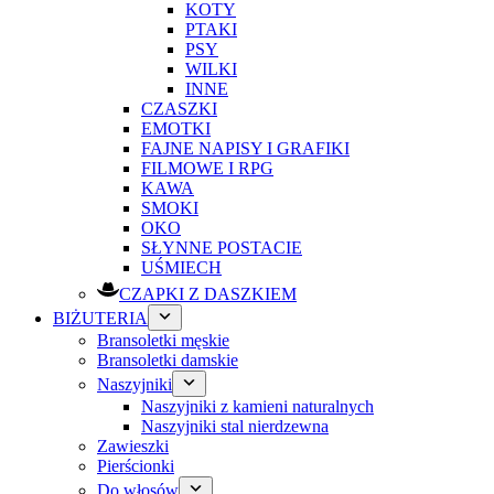
KOTY
PTAKI
PSY
WILKI
INNE
CZASZKI
EMOTKI
FAJNE NAPISY I GRAFIKI
FILMOWE I RPG
KAWA
SMOKI
OKO
SŁYNNE POSTACIE
UŚMIECH
CZAPKI Z DASZKIEM
BIŻUTERIA
Bransoletki męskie
Bransoletki damskie
Naszyjniki
Naszyjniki z kamieni naturalnych
Naszyjniki stal nierdzewna
Zawieszki
Pierścionki
Do włosów