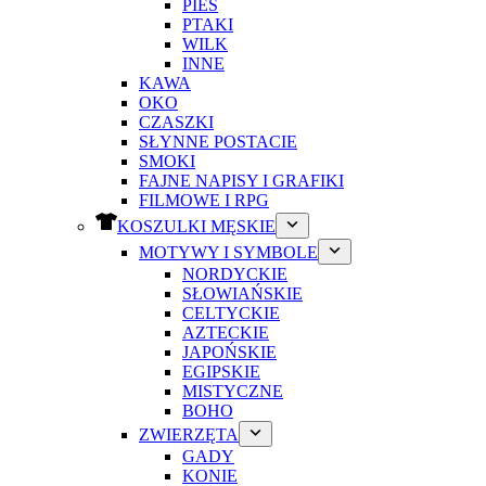
PIES
PTAKI
WILK
INNE
KAWA
OKO
CZASZKI
SŁYNNE POSTACIE
SMOKI
FAJNE NAPISY I GRAFIKI
FILMOWE I RPG
KOSZULKI MĘSKIE
MOTYWY I SYMBOLE
NORDYCKIE
SŁOWIAŃSKIE
CELTYCKIE
AZTECKIE
JAPOŃSKIE
EGIPSKIE
MISTYCZNE
BOHO
ZWIERZĘTA
GADY
KONIE