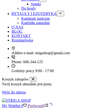
Spinki
Do brody
RYTAUŁY I EZOTERYKA
Kamienie runiczne
Kadzidła naturalne
O NAS
BLOG
KONTAKT
Rozmiarówka
Addres e-mail:
strigashop@gmail.com
Phone:
606-344-125
Godziny pracy
9:00 - 17:00
Koszyk zakupów
Twój koszyk aktualnie jest pusty.
Wróć do sklepu
My Wishlist
0
Porównaj
0