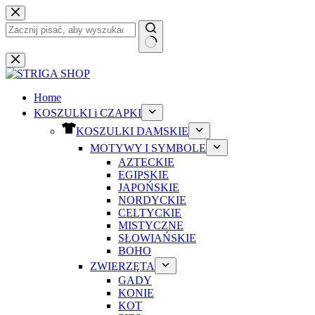
Przejdź
do
treści
Brak
wyników
Home
KOSZULKI i CZAPKI
KOSZULKI DAMSKIE
MOTYWY I SYMBOLE
AZTECKIE
EGIPSKIE
JAPOŃSKIE
NORDYCKIE
CELTYCKIE
MISTYCZNE
SŁOWIAŃSKIE
BOHO
ZWIERZĘTA
GADY
KONIE
KOT