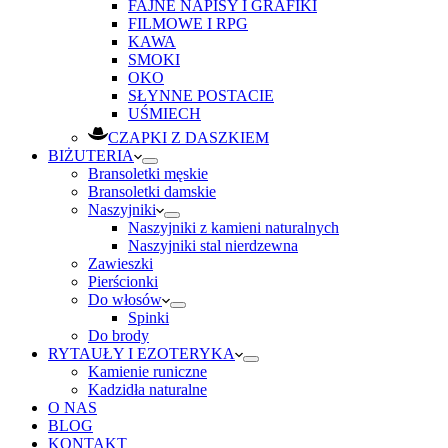
FAJNE NAPISY I GRAFIKI
FILMOWE I RPG
KAWA
SMOKI
OKO
SŁYNNE POSTACIE
UŚMIECH
CZAPKI Z DASZKIEM
BIŻUTERIA
Bransoletki męskie
Bransoletki damskie
Naszyjniki
Naszyjniki z kamieni naturalnych
Naszyjniki stal nierdzewna
Zawieszki
Pierścionki
Do włosów
Spinki
Do brody
RYTAUŁY I EZOTERYKA
Kamienie runiczne
Kadzidła naturalne
O NAS
BLOG
KONTAKT