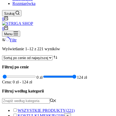
Rozmiarówka
Szukaj
Koszyk
0
Koszyk
0
Menu
Filtr
Posortowane
Wyświetlanie 1–12 z 221 wyników
według
ceny:
od
Filtruj po cenie
wysokiej
do
niskiej
0 zł
124 zł
Cena:
0 zł
-
124 zł
Filtruj według kategorii
WSZYSTKIE PRODUKTY
(221)
KOSZULKI MĘSKIE
(219)