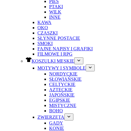
PIES
PTAKI
WILK
INNE
KAWA
OKO
CZASZKI
SŁYNNE POSTACIE
SMOKI
FAJNE NAPISY I GRAFIKI
FILMOWE I RPG
KOSZULKI MĘSKIE
MOTYWY I SYMBOLE
NORDYCKIE
SŁOWIAŃSKIE
CELTYCKIE
AZTECKIE
JAPOŃSKIE
EGIPSKIE
MISTYCZNE
BOHO
ZWIERZĘTA
GADY
KONIE