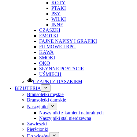
KOTY
PTAKI
PSY
WILKI
INNE
CZASZKI
EMOTKI
FAJNE NAPISY I GRAFIKI
FILMOWE I RPG
KAWA
SMOKI
OKO
SŁYNNE POSTACIE
UŚMIECH
CZAPKI Z DASZKIEM
BIŻUTERIA
Bransoletki męskie
Bransoletki damskie
Naszyjniki
Naszyjniki z kamieni naturalnych
Naszyjniki stal nierdzewna
Zawieszki
Pierścionki
Do włosów