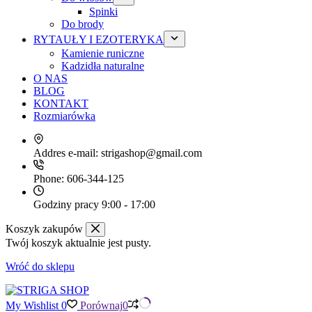
Spinki
Do brody
RYTAUŁY I EZOTERYKA
Kamienie runiczne
Kadzidła naturalne
O NAS
BLOG
KONTAKT
Rozmiarówka
Addres e-mail:
strigashop@gmail.com
Phone:
606-344-125
Godziny pracy
9:00 - 17:00
Koszyk zakupów
Twój koszyk aktualnie jest pusty.
Wróć do sklepu
My Wishlist
0
Porównaj
0