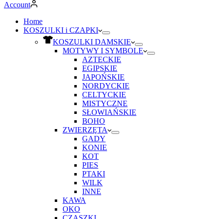
Account
Home
KOSZULKI i CZAPKI
KOSZULKI DAMSKIE
MOTYWY I SYMBOLE
AZTECKIE
EGIPSKIE
JAPOŃSKIE
NORDYCKIE
CELTYCKIE
MISTYCZNE
SŁOWIAŃSKIE
BOHO
ZWIERZĘTA
GADY
KONIE
KOT
PIES
PTAKI
WILK
INNE
KAWA
OKO
CZASZKI