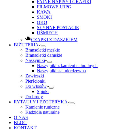
FAJNE NAPISY I GRAFIKI
FILMOWE I RPG
KAWA
SMOKI
OKO
SŁYNNE POSTACIE
UŚMIECH
CZAPKI Z DASZKIEM
BIŻUTERIA
Bransoletki męskie
Bransoletki damskie
Naszyjniki
Naszyjniki z kamieni naturalnych
Naszyjniki stal nierdzewna
Zawieszki
Pierścionki
Do włosów
Spinki
Do brody
RYTAUŁY I EZOTERYKA
Kamienie runiczne
Kadzidła naturalne
O NAS
BLOG
KONTAKT