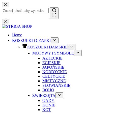
Przejdź
do
treści
Brak
wyników
Home
KOSZULKI i CZAPKI
KOSZULKI DAMSKIE
MOTYWY I SYMBOLE
AZTECKIE
EGIPSKIE
JAPOŃSKIE
NORDYCKIE
CELTYCKIE
MISTYCZNE
SŁOWIAŃSKIE
BOHO
ZWIERZĘTA
GADY
KONIE
KOT