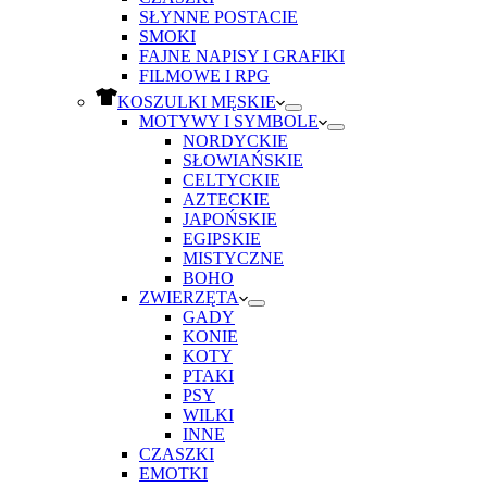
SŁYNNE POSTACIE
SMOKI
FAJNE NAPISY I GRAFIKI
FILMOWE I RPG
KOSZULKI MĘSKIE
MOTYWY I SYMBOLE
NORDYCKIE
SŁOWIAŃSKIE
CELTYCKIE
AZTECKIE
JAPOŃSKIE
EGIPSKIE
MISTYCZNE
BOHO
ZWIERZĘTA
GADY
KONIE
KOTY
PTAKI
PSY
WILKI
INNE
CZASZKI
EMOTKI