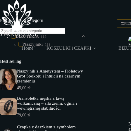
Przejdź
do
treści
Filtruj według kategorii
FIL
BIŻUTERIA
(1)
Naszyjniki
(1)
Home
KOSZULKI i CZAPKI
BIŻU
Best selling
Naszyjnik z Ametystem – Fioletowy
Grot Spokoju i Intuicji na czarnym
rzemieniu
45,00
zł
Bransoletka męska z lawą
wulkaniczną – siła ziemi, ognia i
wewnętrznej stabilności
79,00
zł
N
Czapka z daszkiem z symbolem
a