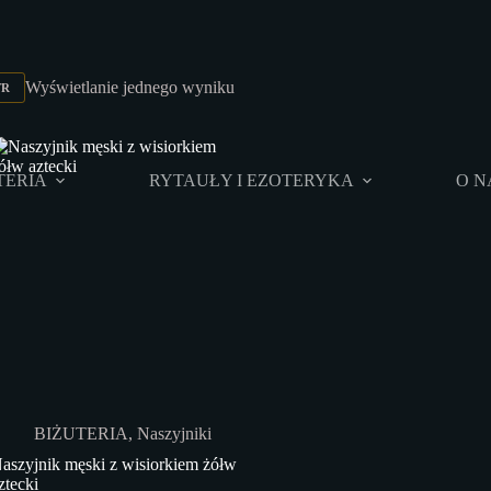
Wyświetlanie jednego wyniku
TR
TERIA
RYTAUŁY I EZOTERYKA
O N
BIŻUTERIA
,
Naszyjniki
aszyjnik męski z wisiorkiem żółw
ztecki