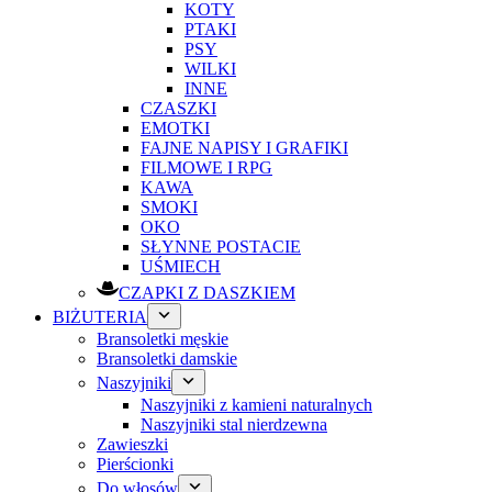
KOTY
PTAKI
PSY
WILKI
INNE
CZASZKI
EMOTKI
FAJNE NAPISY I GRAFIKI
FILMOWE I RPG
KAWA
SMOKI
OKO
SŁYNNE POSTACIE
UŚMIECH
CZAPKI Z DASZKIEM
BIŻUTERIA
Bransoletki męskie
Bransoletki damskie
Naszyjniki
Naszyjniki z kamieni naturalnych
Naszyjniki stal nierdzewna
Zawieszki
Pierścionki
Do włosów