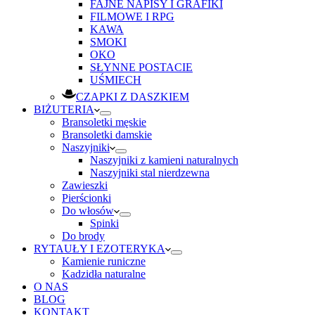
FAJNE NAPISY I GRAFIKI
FILMOWE I RPG
KAWA
SMOKI
OKO
SŁYNNE POSTACIE
UŚMIECH
CZAPKI Z DASZKIEM
BIŻUTERIA
Bransoletki męskie
Bransoletki damskie
Naszyjniki
Naszyjniki z kamieni naturalnych
Naszyjniki stal nierdzewna
Zawieszki
Pierścionki
Do włosów
Spinki
Do brody
RYTAUŁY I EZOTERYKA
Kamienie runiczne
Kadzidła naturalne
O NAS
BLOG
KONTAKT