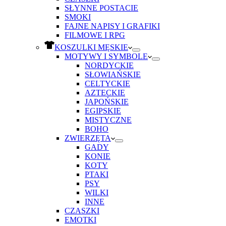
SŁYNNE POSTACIE
SMOKI
FAJNE NAPISY I GRAFIKI
FILMOWE I RPG
KOSZULKI MĘSKIE
MOTYWY I SYMBOLE
NORDYCKIE
SŁOWIAŃSKIE
CELTYCKIE
AZTECKIE
JAPOŃSKIE
EGIPSKIE
MISTYCZNE
BOHO
ZWIERZĘTA
GADY
KONIE
KOTY
PTAKI
PSY
WILKI
INNE
CZASZKI
EMOTKI