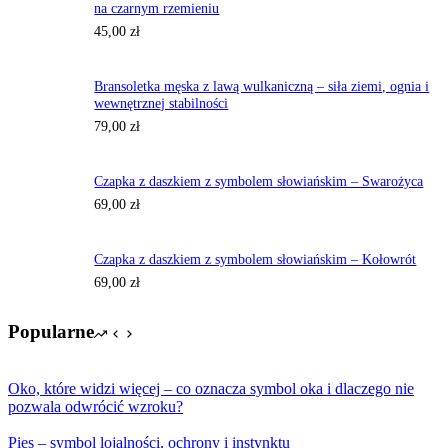
na czarnym rzemieniu
45,00
zł
Bransoletka męska z lawą wulkaniczną – siła ziemi, ognia i
wewnętrznej stabilności
79,00
zł
Czapka z daszkiem z symbolem słowiańskim – Swarożyca
69,00
zł
Czapka z daszkiem z symbolem słowiańskim – Kołowrót
69,00
zł
Popularne
Oko, które widzi więcej – co oznacza symbol oka i dlaczego nie
pozwala odwrócić wzroku?
Pies – symbol lojalności, ochrony i instynktu