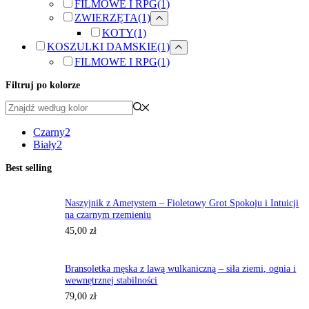
FILMOWE I RPG
(1)
ZWIERZĘTA
(1)
KOTY
(1)
KOSZULKI DAMSKIE
(1)
FILMOWE I RPG
(1)
Filtruj po kolorze
Czarny
2
Biały
2
Best selling
Naszyjnik z Ametystem – Fioletowy Grot Spokoju i Intuicji
na czarnym rzemieniu
45,00
zł
Bransoletka męska z lawą wulkaniczną – siła ziemi, ognia i
wewnętrznej stabilności
79,00
zł