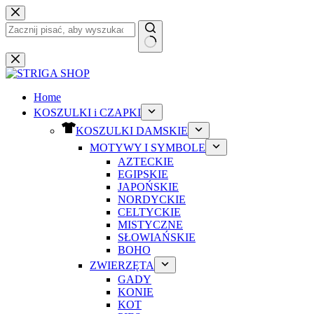
Przejdź
do
treści
Brak
wyników
Home
KOSZULKI i CZAPKI
KOSZULKI DAMSKIE
MOTYWY I SYMBOLE
AZTECKIE
EGIPSKIE
JAPOŃSKIE
NORDYCKIE
CELTYCKIE
MISTYCZNE
SŁOWIAŃSKIE
BOHO
ZWIERZĘTA
GADY
KONIE
KOT