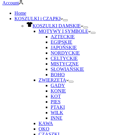
Account
Home
KOSZULKI i CZAPKI
KOSZULKI DAMSKIE
MOTYWY I SYMBOLE
AZTECKIE
EGIPSKIE
JAPOŃSKIE
NORDYCKIE
CELTYCKIE
MISTYCZNE
SŁOWIAŃSKIE
BOHO
ZWIERZĘTA
GADY
KONIE
KOT
PIES
PTAKI
WILK
INNE
KAWA
OKO
CZASZKI