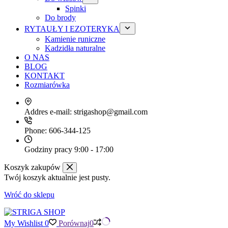
Spinki
Do brody
RYTAUŁY I EZOTERYKA
Kamienie runiczne
Kadzidła naturalne
O NAS
BLOG
KONTAKT
Rozmiarówka
Addres e-mail:
strigashop@gmail.com
Phone:
606-344-125
Godziny pracy
9:00 - 17:00
Koszyk zakupów
Twój koszyk aktualnie jest pusty.
Wróć do sklepu
My Wishlist
0
Porównaj
0