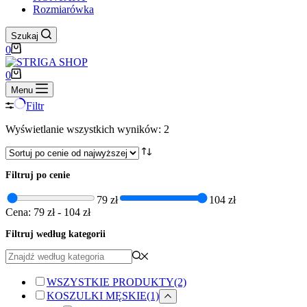
Rozmiarówka
Szukaj
Koszyk
0
Koszyk
0
Menu
Filtr
Posortowane
Wyświetlanie wszystkich wyników: 2
według
ceny:
od
Filtruj po cenie
wysokiej
do
79 zł
104 zł
niskiej
Cena:
79 zł
-
104 zł
Filtruj według kategorii
WSZYSTKIE PRODUKTY
(2)
KOSZULKI MĘSKIE
(1)