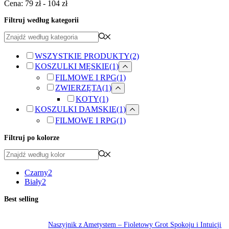
Cena:
79 zł
-
104 zł
104,00 zł
Filtruj według kategorii
WSZYSTKIE PRODUKTY
(2)
KOSZULKI MĘSKIE
(1)
FILMOWE I RPG
(1)
ZWIERZĘTA
(1)
KOTY
(1)
KOSZULKI DAMSKIE
(1)
FILMOWE I RPG
(1)
Filtruj po kolorze
Czarny
2
Biały
2
Best selling
Naszyjnik z Ametystem – Fioletowy Grot Spokoju i Intuicji