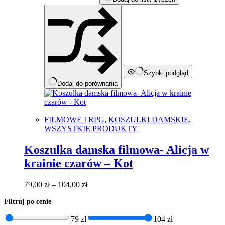
stronie
produktu
Szybki podgląd
Dodaj do porównania
FILMOWE I RPG
,
KOSZULKI DAMSKIE
,
WSZYSTKIE PRODUKTY
Koszulka damska filmowa- Alicja w
krainie czarów – Kot
Zakres
79,00
zł
–
104,00
zł
cen:
Filtruj po cenie
od
79,00 zł
79 zł
104 zł
do