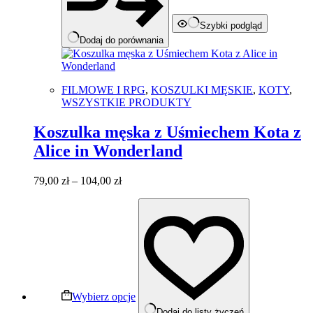
Szybki podgląd
Dodaj do porównania
FILMOWE I RPG
,
KOSZULKI MĘSKIE
,
KOTY
,
WSZYSTKIE PRODUKTY
Koszulka męska z Uśmiechem Kota z
Alice in Wonderland
Zakres
79,00
zł
–
104,00
zł
cen:
Ten
od
produkt
79,00 zł
ma
do
wiele
104,00 zł
wariantów.
Opcje
można
wybrać
Wybierz opcje
na
Dodaj do listy życzeń