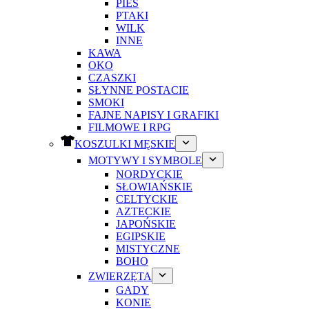
PIES
PTAKI
WILK
INNE
KAWA
OKO
CZASZKI
SŁYNNE POSTACIE
SMOKI
FAJNE NAPISY I GRAFIKI
FILMOWE I RPG
KOSZULKI MĘSKIE
MOTYWY I SYMBOLE
NORDYCKIE
SŁOWIAŃSKIE
CELTYCKIE
AZTECKIE
JAPOŃSKIE
EGIPSKIE
MISTYCZNE
BOHO
ZWIERZĘTA
GADY
KONIE