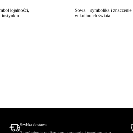
mbol lojalności,
Sowa – symbolika i znaczenie
 instynktu
w kulturach świata
Szybka dostawa
Zamówienia realizujemy sprawnie i terminowo, z