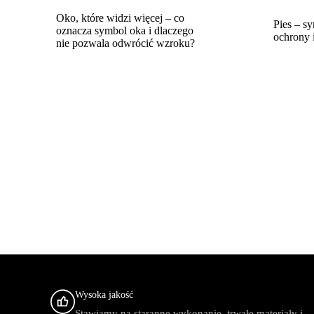
Oko, które widzi więcej – co
Pies – sy
oznacza symbol oka i dlaczego
ochrony i
nie pozwala odwrócić wzroku?
Wysoka jakość
Stawiamy na staranne wykonanie, trwałe materiały i