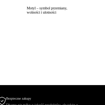
Motyl – symbol przemiany,
wolności i ulotności
Bezpieczne zakupy
Dbamy nie tylko o jakość produktów, ale także o