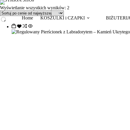
Przejdź
do
Posortowane
Wyświetlanie wszystkich wyników: 2
treści
według
Home
KOSZULKI i CZAPKI
ceny:
BIŻUTERI
od
wysokiej
do
niskiej