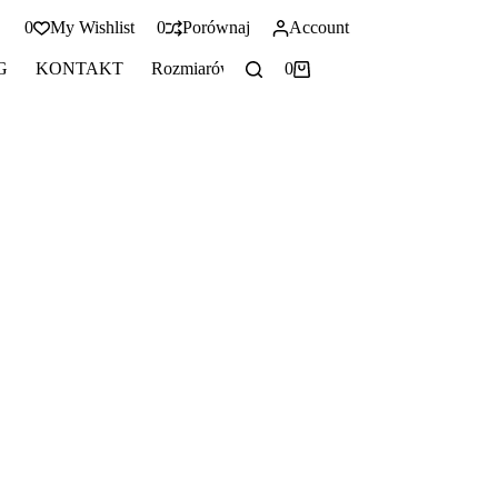
0
My Wishlist
0
Porównaj
Account
G
KONTAKT
Rozmiarówka
0
Koszyk