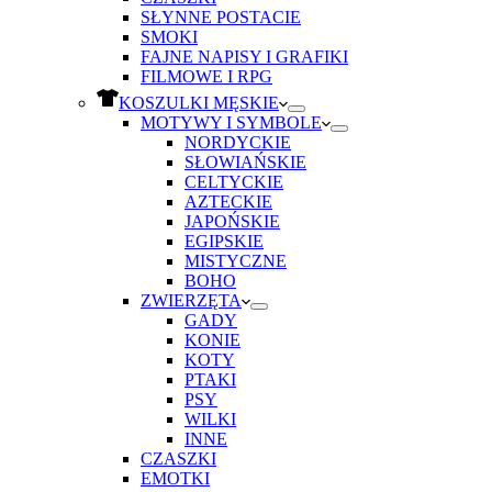
SŁYNNE POSTACIE
SMOKI
FAJNE NAPISY I GRAFIKI
FILMOWE I RPG
KOSZULKI MĘSKIE
MOTYWY I SYMBOLE
NORDYCKIE
SŁOWIAŃSKIE
CELTYCKIE
AZTECKIE
JAPOŃSKIE
EGIPSKIE
MISTYCZNE
BOHO
ZWIERZĘTA
GADY
KONIE
KOTY
PTAKI
PSY
WILKI
INNE
CZASZKI
EMOTKI