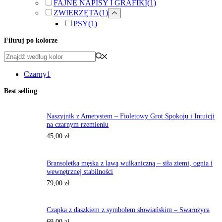
FAJNE NAPISY I GRAFIKI
(1)
ZWIERZĘTA
(1)
PSY
(1)
Filtruj po kolorze
Czarny
1
Best selling
Naszyjnik z Ametystem – Fioletowy Grot Spokoju i Intuicji
na czarnym rzemieniu
45,00
zł
Bransoletka męska z lawą wulkaniczną – siła ziemi, ognia i
wewnętrznej stabilności
79,00
zł
Czapka z daszkiem z symbolem słowiańskim – Swarożyca
69,00
zł