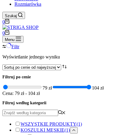
Rozmiarówka
Szukaj
Koszyk
0
Koszyk
0
Menu
Filtr
Wyświetlanie jednego wyniku
Filtruj po cenie
79 zł
104 zł
Cena:
79 zł
-
104 zł
Filtruj według kategorii
WSZYSTKIE PRODUKTY
(1)
KOSZULKI MĘSKIE
(1)