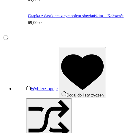
Czapka z daszkiem z symbolem słowiańskim – Kołowrót
69,00
zł
Ten
produkt
ma
wiele
wariantów.
Opcje
można
wybrać
Wybierz opcje
na
Dodaj do listy życzeń
stronie
produktu