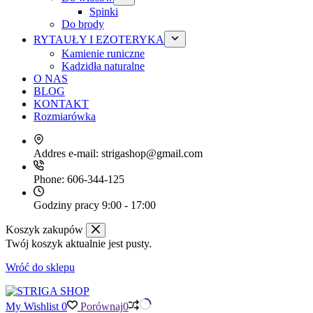
Spinki
Do brody
RYTAUŁY I EZOTERYKA
Kamienie runiczne
Kadzidła naturalne
O NAS
BLOG
KONTAKT
Rozmiarówka
Addres e-mail:
strigashop@gmail.com
Phone:
606-344-125
Godziny pracy
9:00 - 17:00
Koszyk zakupów
Twój koszyk aktualnie jest pusty.
Wróć do sklepu
My Wishlist
0
Porównaj
0