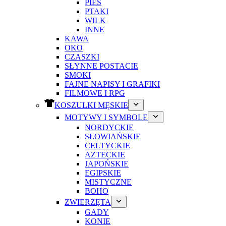
PIES
PTAKI
WILK
INNE
KAWA
OKO
CZASZKI
SŁYNNE POSTACIE
SMOKI
FAJNE NAPISY I GRAFIKI
FILMOWE I RPG
KOSZULKI MĘSKIE
MOTYWY I SYMBOLE
NORDYCKIE
SŁOWIAŃSKIE
CELTYCKIE
AZTECKIE
JAPOŃSKIE
EGIPSKIE
MISTYCZNE
BOHO
ZWIERZĘTA
GADY
KONIE