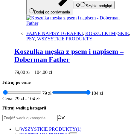
Szybki podgląd
Dodaj do porównania
FAJNE NAPISY I GRAFIKI
,
KOSZULKI MĘSKIE
,
PSY
,
WSZYSTKIE PRODUKTY
Koszulka męska z psem i napisem –
Doberman Father
Zakres
79,00
zł
–
104,00
zł
cen:
Filtruj po cenie
od
79,00 zł
79 zł
104 zł
do
Cena:
79 zł
-
104 zł
104,00 zł
Filtruj według kategorii
WSZYSTKIE PRODUKTY
(1)