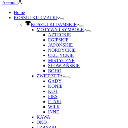
Account
Home
KOSZULKI i CZAPKI
KOSZULKI DAMSKIE
MOTYWY I SYMBOLE
AZTECKIE
EGIPSKIE
JAPOŃSKIE
NORDYCKIE
CELTYCKIE
MISTYCZNE
SŁOWIAŃSKIE
BOHO
ZWIERZĘTA
GADY
KONIE
KOT
PIES
PTAKI
WILK
INNE
KAWA
OKO
CZASZKI