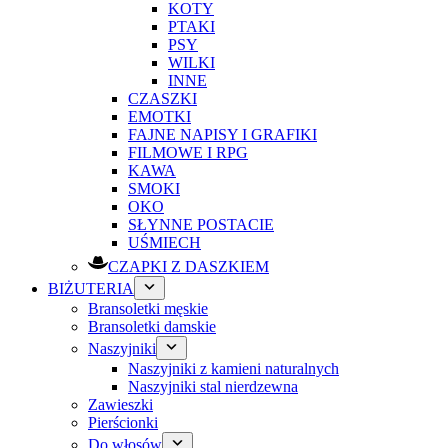
KOTY
PTAKI
PSY
WILKI
INNE
CZASZKI
EMOTKI
FAJNE NAPISY I GRAFIKI
FILMOWE I RPG
KAWA
SMOKI
OKO
SŁYNNE POSTACIE
UŚMIECH
CZAPKI Z DASZKIEM
BIŻUTERIA
Bransoletki męskie
Bransoletki damskie
Naszyjniki
Naszyjniki z kamieni naturalnych
Naszyjniki stal nierdzewna
Zawieszki
Pierścionki
Do włosów