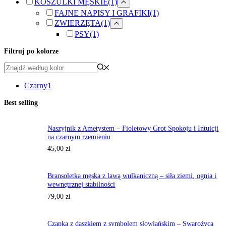
KOSZULKI MĘSKIE
(1)
FAJNE NAPISY I GRAFIKI
(1)
ZWIERZĘTA
(1)
PSY
(1)
Filtruj po kolorze
Czarny
1
Best selling
Naszyjnik z Ametystem – Fioletowy Grot Spokoju i Intuicji
na czarnym rzemieniu
45,00
zł
Bransoletka męska z lawą wulkaniczną – siła ziemi, ognia i
wewnętrznej stabilności
79,00
zł
Czapka z daszkiem z symbolem słowiańskim – Swarożyca