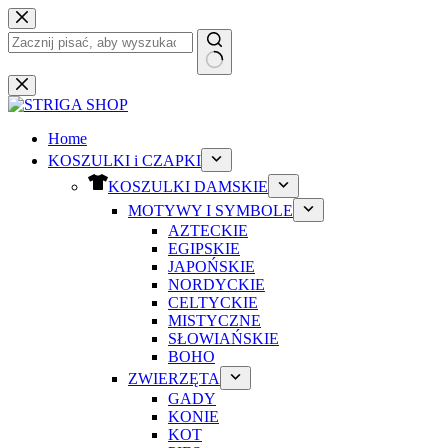
Przejdź
do
treści
Brak
wyników
Home
KOSZULKI i CZAPKI
KOSZULKI DAMSKIE
MOTYWY I SYMBOLE
AZTECKIE
EGIPSKIE
JAPOŃSKIE
NORDYCKIE
CELTYCKIE
MISTYCZNE
SŁOWIAŃSKIE
BOHO
ZWIERZĘTA
GADY
KONIE
KOT