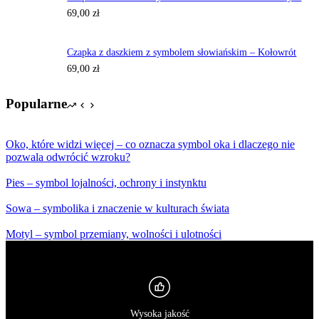
69,00
zł
Czapka z daszkiem z symbolem słowiańskim – Kołowrót
69,00
zł
Popularne
Oko, które widzi więcej – co oznacza symbol oka i dlaczego nie
pozwala odwrócić wzroku?
Pies – symbol lojalności, ochrony i instynktu
Sowa – symbolika i znaczenie w kulturach świata
Motyl – symbol przemiany, wolności i ulotności
Wysoka jakość