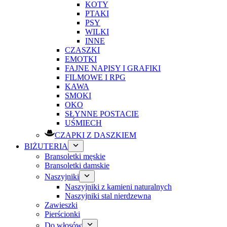
KOTY
PTAKI
PSY
WILKI
INNE
CZASZKI
EMOTKI
FAJNE NAPISY I GRAFIKI
FILMOWE I RPG
KAWA
SMOKI
OKO
SŁYNNE POSTACIE
UŚMIECH
CZAPKI Z DASZKIEM
BIŻUTERIA
Bransoletki męskie
Bransoletki damskie
Naszyjniki
Naszyjniki z kamieni naturalnych
Naszyjniki stal nierdzewna
Zawieszki
Pierścionki
Do włosów