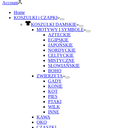
Account
Home
KOSZULKI i CZAPKI
KOSZULKI DAMSKIE
MOTYWY I SYMBOLE
AZTECKIE
EGIPSKIE
JAPOŃSKIE
NORDYCKIE
CELTYCKIE
MISTYCZNE
SŁOWIAŃSKIE
BOHO
ZWIERZĘTA
GADY
KONIE
KOT
PIES
PTAKI
WILK
INNE
KAWA
OKO
CZASZKI