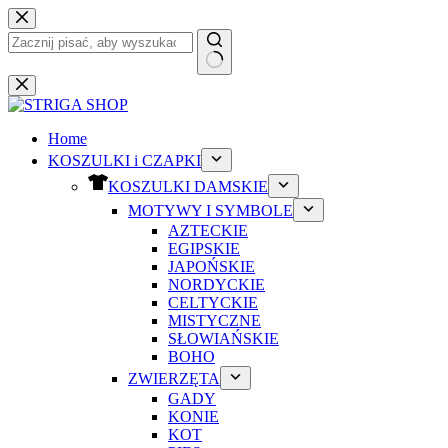
Przejdź
do
treści
Brak
wyników
Home
KOSZULKI i CZAPKI
KOSZULKI DAMSKIE
MOTYWY I SYMBOLE
AZTECKIE
EGIPSKIE
JAPOŃSKIE
NORDYCKIE
CELTYCKIE
MISTYCZNE
SŁOWIAŃSKIE
BOHO
ZWIERZĘTA
GADY
KONIE
KOT