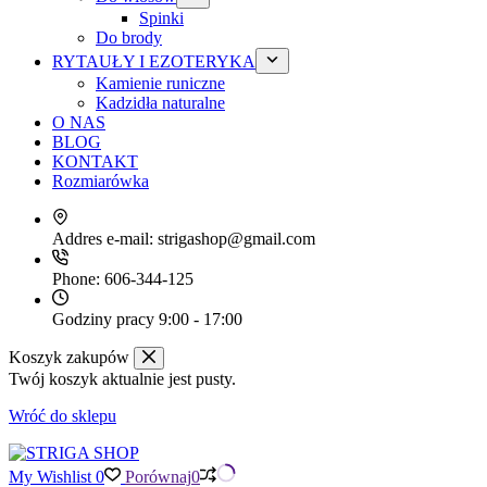
Spinki
Do brody
RYTAUŁY I EZOTERYKA
Kamienie runiczne
Kadzidła naturalne
O NAS
BLOG
KONTAKT
Rozmiarówka
Addres e-mail:
strigashop@gmail.com
Phone:
606-344-125
Godziny pracy
9:00 - 17:00
Koszyk zakupów
Twój koszyk aktualnie jest pusty.
Wróć do sklepu
My Wishlist
0
Porównaj
0