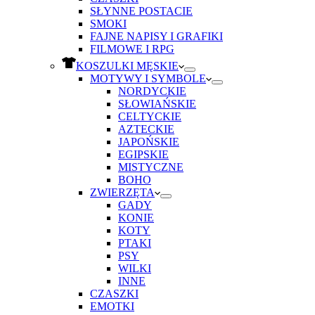
SŁYNNE POSTACIE
SMOKI
FAJNE NAPISY I GRAFIKI
FILMOWE I RPG
KOSZULKI MĘSKIE
MOTYWY I SYMBOLE
NORDYCKIE
SŁOWIAŃSKIE
CELTYCKIE
AZTECKIE
JAPOŃSKIE
EGIPSKIE
MISTYCZNE
BOHO
ZWIERZĘTA
GADY
KONIE
KOTY
PTAKI
PSY
WILKI
INNE
CZASZKI
EMOTKI