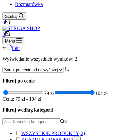
Rozmiarówka
Szukaj
Koszyk
0
Koszyk
0
Menu
Filtr
Posortowane
Wyświetlanie wszystkich wyników: 2
według
ceny:
od
Filtruj po cenie
wysokiej
do
niskiej
79 zł
104 zł
Cena:
79 zł
-
104 zł
Filtruj według kategorii
WSZYSTKIE PRODUKTY
(2)
KOSZULKI MĘSKIE
(1)