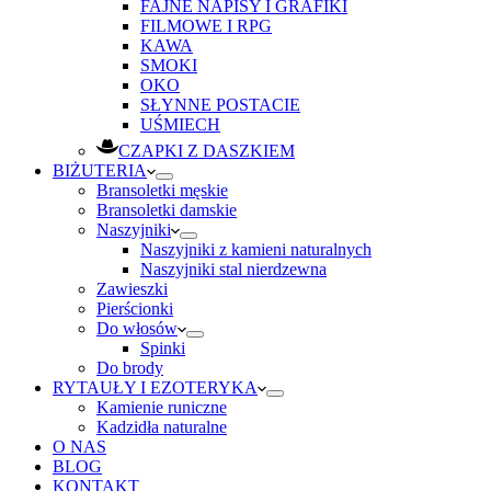
FAJNE NAPISY I GRAFIKI
FILMOWE I RPG
KAWA
SMOKI
OKO
SŁYNNE POSTACIE
UŚMIECH
CZAPKI Z DASZKIEM
BIŻUTERIA
Bransoletki męskie
Bransoletki damskie
Naszyjniki
Naszyjniki z kamieni naturalnych
Naszyjniki stal nierdzewna
Zawieszki
Pierścionki
Do włosów
Spinki
Do brody
RYTAUŁY I EZOTERYKA
Kamienie runiczne
Kadzidła naturalne
O NAS
BLOG
KONTAKT