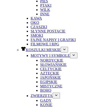
PIES
PTAKI
WILK
INNE
KAWA
OKO
CZASZKI
SŁYNNE POSTACIE
SMOKI
FAJNE NAPISY I GRAFIKI
FILMOWE I RPG
KOSZULKI MĘSKIE
MOTYWY I SYMBOLE
NORDYCKIE
SŁOWIAŃSKIE
CELTYCKIE
AZTECKIE
JAPOŃSKIE
EGIPSKIE
MISTYCZNE
BOHO
ZWIERZĘTA
GADY
KONIE