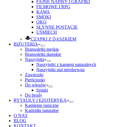
FAJNE NAPISY I GRAFIKI
FILMOWE I RPG
KAWA
SMOKI
OKO
SŁYNNE POSTACIE
UŚMIECH
CZAPKI Z DASZKIEM
BIŻUTERIA
Bransoletki męskie
Bransoletki damskie
Naszyjniki
Naszyjniki z kamieni naturalnych
Naszyjniki stal nierdzewna
Zawieszki
Pierścionki
Do włosów
Spinki
Do brody
RYTAUŁY I EZOTERYKA
Kamienie runiczne
Kadzidła naturalne
O NAS
BLOG
KONTAKT