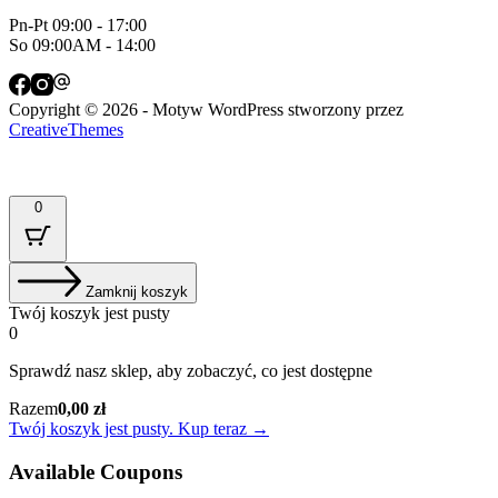
Pn-Pt 09:00 - 17:00
So 09:00AM - 14:00
Copyright © 2026 - Motyw WordPress stworzony przez
CreativeThemes
0
Zamknij koszyk
Twój koszyk jest pusty
0
Sprawdź nasz sklep, aby zobaczyć, co jest dostępne
Suma
Razem
0,00
zł
koszyka:
Twój koszyk jest pusty. Kup teraz →
Available Coupons