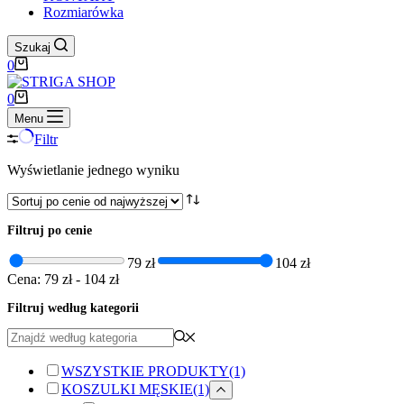
Rozmiarówka
Szukaj
Koszyk
0
Koszyk
0
Menu
Filtr
Wyświetlanie jednego wyniku
Filtruj po cenie
79 zł
104 zł
Cena:
79 zł
-
104 zł
Filtruj według kategorii
WSZYSTKIE PRODUKTY
(1)
KOSZULKI MĘSKIE
(1)