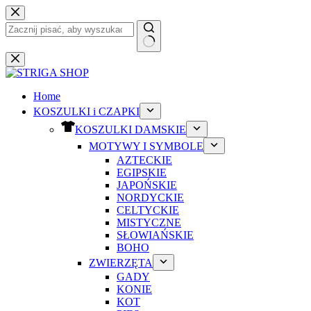
Przejdź
do
treści
Brak
wyników
Home
KOSZULKI i CZAPKI
KOSZULKI DAMSKIE
MOTYWY I SYMBOLE
AZTECKIE
EGIPSKIE
JAPOŃSKIE
NORDYCKIE
CELTYCKIE
MISTYCZNE
SŁOWIAŃSKIE
BOHO
ZWIERZĘTA
GADY
KONIE
KOT