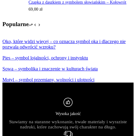
Czapka z daszkiem z symbolem słowiańskim – Kołowrót
69,00
zł
Popularne
Oko, które widzi więcej – co oznacza symbol oka i dlaczego nie
pozwala odwrócić wzroku?
Pies – symbol lojalności, ochrony i instynktu
Sowa – symbolika i znaczenie w kulturach świata
Motyl – symbol przemiany, wolności i ulotności
Wysoka jakość
Stawiamy na staranne wykonanie, trwałe materiały i wyraziste
nadruki, które zachowują swój charakter na długo.