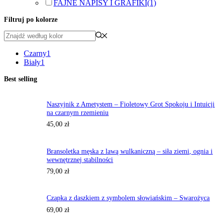
FAJNE NAPISY I GRAFIKI
(1)
Filtruj po kolorze
Czarny
1
Biały
1
Best selling
Naszyjnik z Ametystem – Fioletowy Grot Spokoju i Intuicji
na czarnym rzemieniu
45,00
zł
Bransoletka męska z lawą wulkaniczną – siła ziemi, ognia i
wewnętrznej stabilności
79,00
zł
Czapka z daszkiem z symbolem słowiańskim – Swarożyca
69,00
zł