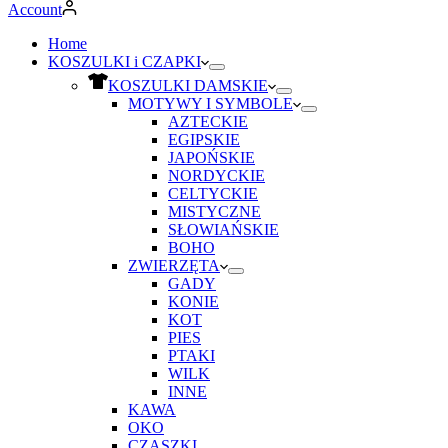
Account
Home
KOSZULKI i CZAPKI
KOSZULKI DAMSKIE
MOTYWY I SYMBOLE
AZTECKIE
EGIPSKIE
JAPOŃSKIE
NORDYCKIE
CELTYCKIE
MISTYCZNE
SŁOWIAŃSKIE
BOHO
ZWIERZĘTA
GADY
KONIE
KOT
PIES
PTAKI
WILK
INNE
KAWA
OKO
CZASZKI