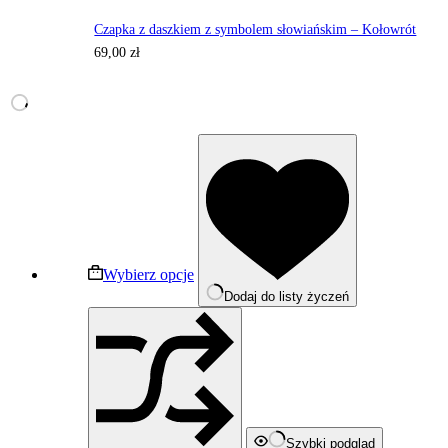
Czapka z daszkiem z symbolem słowiańskim – Kołowrót
69,00
zł
Ten
produkt
ma
wiele
wariantów.
Opcje
można
wybrać
Wybierz opcje
na
Dodaj do listy życzeń
stronie
produktu
Szybki podgląd