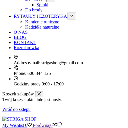
Spinki
Do brody
RYTAUŁY I EZOTERYKA
Kamienie runiczne
Kadzidła naturalne
O NAS
BLOG
KONTAKT
Rozmiarówka
Addres e-mail:
strigashop@gmail.com
Phone:
606-344-125
Godziny pracy
9:00 - 17:00
Koszyk zakupów
Twój koszyk aktualnie jest pusty.
Wróć do sklepu
My Wishlist
0
Porównaj
0