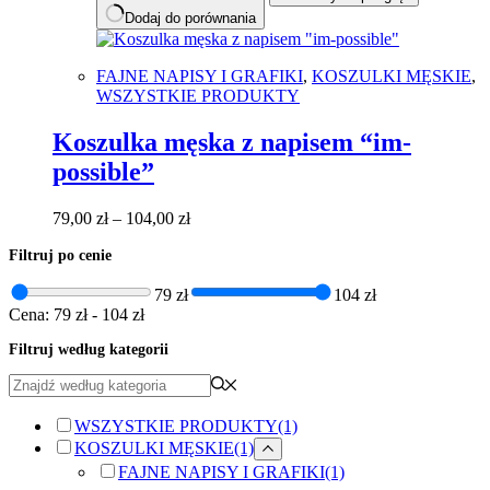
Dodaj do porównania
FAJNE NAPISY I GRAFIKI
,
KOSZULKI MĘSKIE
,
WSZYSTKIE PRODUKTY
Koszulka męska z napisem “im-
possible”
Zakres
79,00
zł
–
104,00
zł
cen:
Filtruj po cenie
od
79,00 zł
79 zł
104 zł
do
Cena:
79 zł
-
104 zł
104,00 zł
Filtruj według kategorii
WSZYSTKIE PRODUKTY
(1)
KOSZULKI MĘSKIE
(1)
FAJNE NAPISY I GRAFIKI
(1)