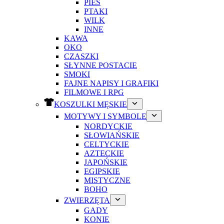
PIES
PTAKI
WILK
INNE
KAWA
OKO
CZASZKI
SŁYNNE POSTACIE
SMOKI
FAJNE NAPISY I GRAFIKI
FILMOWE I RPG
KOSZULKI MĘSKIE
MOTYWY I SYMBOLE
NORDYCKIE
SŁOWIAŃSKIE
CELTYCKIE
AZTECKIE
JAPOŃSKIE
EGIPSKIE
MISTYCZNE
BOHO
ZWIERZĘTA
GADY
KONIE