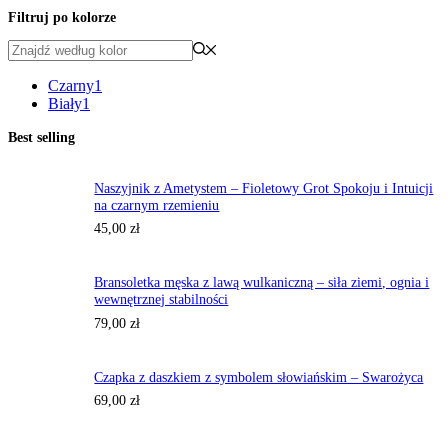
Filtruj po kolorze
Czarny
1
Biały
1
Best selling
Naszyjnik z Ametystem – Fioletowy Grot Spokoju i Intuicji
na czarnym rzemieniu
45,00
zł
Bransoletka męska z lawą wulkaniczną – siła ziemi, ognia i
wewnętrznej stabilności
79,00
zł
Czapka z daszkiem z symbolem słowiańskim – Swarożyca
69,00
zł