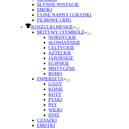
SŁYNNE POSTACIE
SMOKI
FAJNE NAPISY I GRAFIKI
FILMOWE I RPG
KOSZULKI MĘSKIE
MOTYWY I SYMBOLE
NORDYCKIE
SŁOWIAŃSKIE
CELTYCKIE
AZTECKIE
JAPOŃSKIE
EGIPSKIE
MISTYCZNE
BOHO
ZWIERZĘTA
GADY
KONIE
KOTY
PTAKI
PSY
WILKI
INNE
CZASZKI
EMOTKI