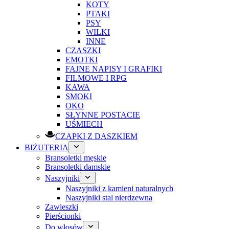
KOTY
PTAKI
PSY
WILKI
INNE
CZASZKI
EMOTKI
FAJNE NAPISY I GRAFIKI
FILMOWE I RPG
KAWA
SMOKI
OKO
SŁYNNE POSTACIE
UŚMIECH
CZAPKI Z DASZKIEM
BIŻUTERIA
Bransoletki męskie
Bransoletki damskie
Naszyjniki
Naszyjniki z kamieni naturalnych
Naszyjniki stal nierdzewna
Zawieszki
Pierścionki
Do włosów