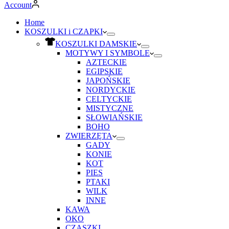
Account
Home
KOSZULKI i CZAPKI
KOSZULKI DAMSKIE
MOTYWY I SYMBOLE
AZTECKIE
EGIPSKIE
JAPOŃSKIE
NORDYCKIE
CELTYCKIE
MISTYCZNE
SŁOWIAŃSKIE
BOHO
ZWIERZĘTA
GADY
KONIE
KOT
PIES
PTAKI
WILK
INNE
KAWA
OKO
CZASZKI