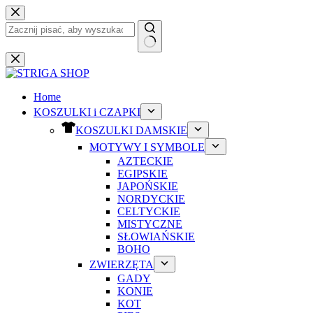
Przejdź
do
treści
Brak
wyników
Home
KOSZULKI i CZAPKI
KOSZULKI DAMSKIE
MOTYWY I SYMBOLE
AZTECKIE
EGIPSKIE
JAPOŃSKIE
NORDYCKIE
CELTYCKIE
MISTYCZNE
SŁOWIAŃSKIE
BOHO
ZWIERZĘTA
GADY
KONIE
KOT