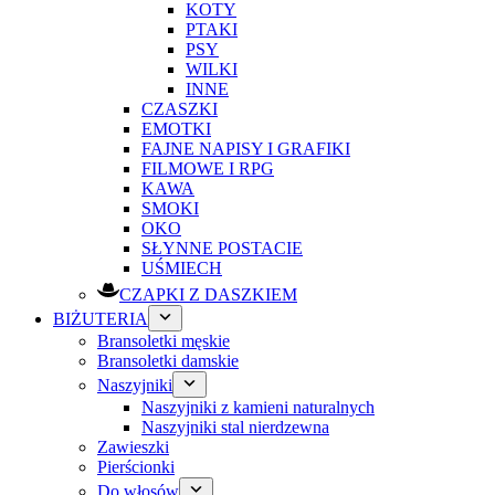
KOTY
PTAKI
PSY
WILKI
INNE
CZASZKI
EMOTKI
FAJNE NAPISY I GRAFIKI
FILMOWE I RPG
KAWA
SMOKI
OKO
SŁYNNE POSTACIE
UŚMIECH
CZAPKI Z DASZKIEM
BIŻUTERIA
Bransoletki męskie
Bransoletki damskie
Naszyjniki
Naszyjniki z kamieni naturalnych
Naszyjniki stal nierdzewna
Zawieszki
Pierścionki
Do włosów