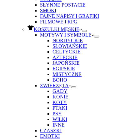
SŁYNNE POSTACIE
SMOKI
FAJNE NAPISY I GRAFIKI
FILMOWE I RPG
KOSZULKI MĘSKIE
MOTYWY I SYMBOLE
NORDYCKIE
SŁOWIAŃSKIE
CELTYCKIE
AZTECKIE
JAPOŃSKIE
EGIPSKIE
MISTYCZNE
BOHO
ZWIERZĘTA
GADY
KONIE
KOTY
PTAKI
PSY
WILKI
INNE
CZASZKI
EMOTKI