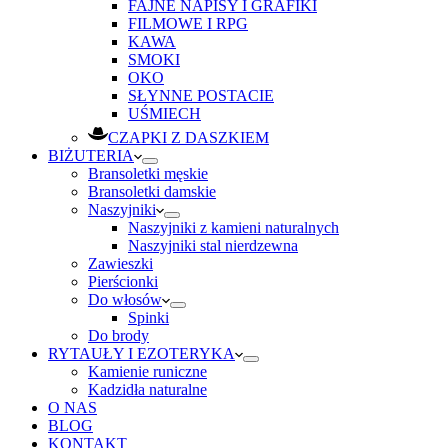
FAJNE NAPISY I GRAFIKI
FILMOWE I RPG
KAWA
SMOKI
OKO
SŁYNNE POSTACIE
UŚMIECH
CZAPKI Z DASZKIEM
BIŻUTERIA
Bransoletki męskie
Bransoletki damskie
Naszyjniki
Naszyjniki z kamieni naturalnych
Naszyjniki stal nierdzewna
Zawieszki
Pierścionki
Do włosów
Spinki
Do brody
RYTAUŁY I EZOTERYKA
Kamienie runiczne
Kadzidła naturalne
O NAS
BLOG
KONTAKT