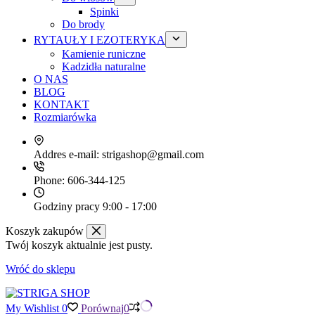
Spinki
Do brody
RYTAUŁY I EZOTERYKA
Kamienie runiczne
Kadzidła naturalne
O NAS
BLOG
KONTAKT
Rozmiarówka
Addres e-mail:
strigashop@gmail.com
Phone:
606-344-125
Godziny pracy
9:00 - 17:00
Koszyk zakupów
Twój koszyk aktualnie jest pusty.
Wróć do sklepu
My Wishlist
0
Porównaj
0