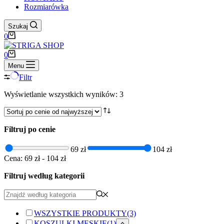
Rozmiarówka
Szukaj
Koszyk
0
Koszyk
0
Menu
Filtr
Posortowane
Wyświetlanie wszystkich wyników: 3
według
ceny:
od
Filtruj po cenie
wysokiej
do
niskiej
69 zł
104 zł
Cena:
69 zł
-
104 zł
Filtruj według kategorii
WSZYSTKIE PRODUKTY
(3)
KOSZULKI MĘSKIE
(1)