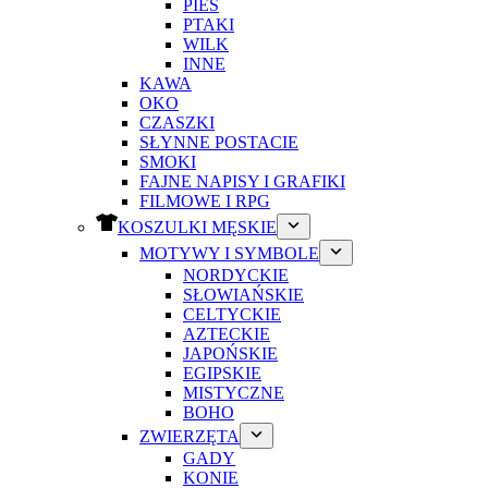
PIES
PTAKI
WILK
INNE
KAWA
OKO
CZASZKI
SŁYNNE POSTACIE
SMOKI
FAJNE NAPISY I GRAFIKI
FILMOWE I RPG
KOSZULKI MĘSKIE
MOTYWY I SYMBOLE
NORDYCKIE
SŁOWIAŃSKIE
CELTYCKIE
AZTECKIE
JAPOŃSKIE
EGIPSKIE
MISTYCZNE
BOHO
ZWIERZĘTA
GADY
KONIE