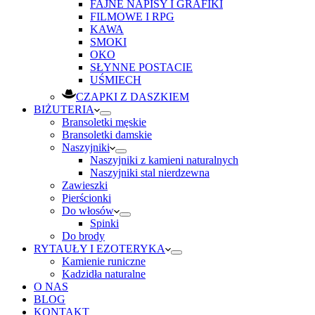
FAJNE NAPISY I GRAFIKI
FILMOWE I RPG
KAWA
SMOKI
OKO
SŁYNNE POSTACIE
UŚMIECH
CZAPKI Z DASZKIEM
BIŻUTERIA
Bransoletki męskie
Bransoletki damskie
Naszyjniki
Naszyjniki z kamieni naturalnych
Naszyjniki stal nierdzewna
Zawieszki
Pierścionki
Do włosów
Spinki
Do brody
RYTAUŁY I EZOTERYKA
Kamienie runiczne
Kadzidła naturalne
O NAS
BLOG
KONTAKT