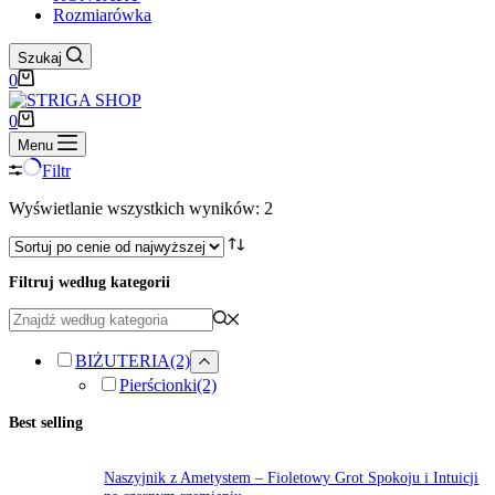
Rozmiarówka
Szukaj
Koszyk
0
Koszyk
0
Menu
Filtr
Posortowane
Wyświetlanie wszystkich wyników: 2
według
ceny:
od
Filtruj według kategorii
wysokiej
do
niskiej
BIŻUTERIA
(2)
Pierścionki
(2)
Best selling
Naszyjnik z Ametystem – Fioletowy Grot Spokoju i Intuicji