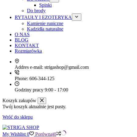
Spinki
Do brody
RYTAUŁY I EZOTERYKA
Kamienie runiczne
Kadzidła naturalne
O NAS
BLOG
KONTAKT
Rozmiarówka
Addres e-mail:
strigashop@gmail.com
Phone:
606-344-125
Godziny pracy
9:00 - 17:00
Koszyk zakupów
Twój koszyk aktualnie jest pusty.
Wróć do sklepu
My Wishlist
0
Porównaj
0