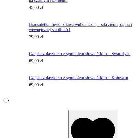
na czarnym rzemieniu
45,00
zł
Bransoletka męska z lawą wulkaniczną – siła ziemi, ognia i
wewnętrznej stabilności
79,00
zł
Czapka z daszkiem z symbolem słowiańskim – Swarożyca
69,00
zł
Czapka z daszkiem z symbolem słowiańskim – Kołowrót
69,00
zł