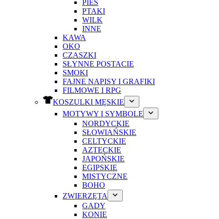
PIES
PTAKI
WILK
INNE
KAWA
OKO
CZASZKI
SŁYNNE POSTACIE
SMOKI
FAJNE NAPISY I GRAFIKI
FILMOWE I RPG
KOSZULKI MĘSKIE
MOTYWY I SYMBOLE
NORDYCKIE
SŁOWIAŃSKIE
CELTYCKIE
AZTECKIE
JAPOŃSKIE
EGIPSKIE
MISTYCZNE
BOHO
ZWIERZĘTA
GADY
KONIE