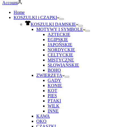
Account
Home
KOSZULKI i CZAPKI
KOSZULKI DAMSKIE
MOTYWY I SYMBOLE
AZTECKIE
EGIPSKIE
JAPOŃSKIE
NORDYCKIE
CELTYCKIE
MISTYCZNE
SŁOWIAŃSKIE
BOHO
ZWIERZĘTA
GADY
KONIE
KOT
PIES
PTAKI
WILK
INNE
KAWA
OKO
CZASZKI