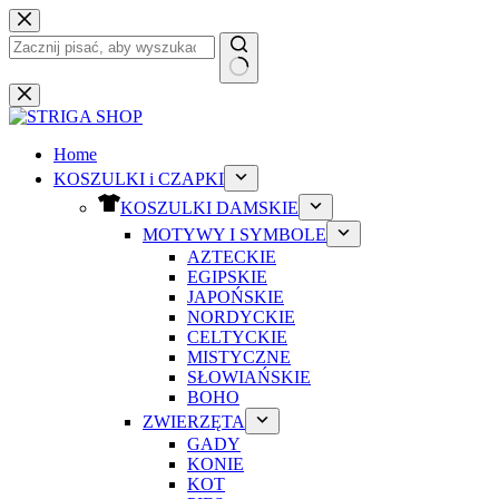
Przejdź
do
treści
Brak
wyników
Home
KOSZULKI i CZAPKI
KOSZULKI DAMSKIE
MOTYWY I SYMBOLE
AZTECKIE
EGIPSKIE
JAPOŃSKIE
NORDYCKIE
CELTYCKIE
MISTYCZNE
SŁOWIAŃSKIE
BOHO
ZWIERZĘTA
GADY
KONIE
KOT