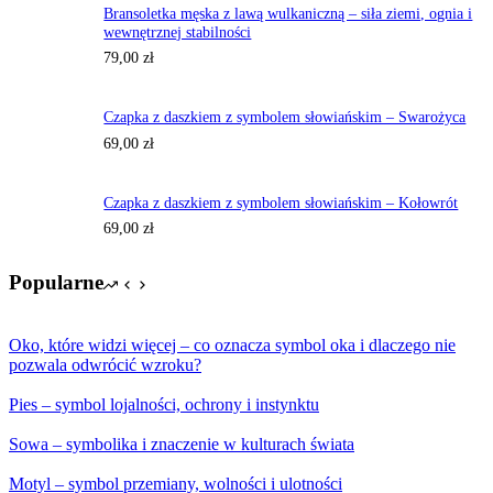
Bransoletka męska z lawą wulkaniczną – siła ziemi, ognia i
wewnętrznej stabilności
79,00
zł
Czapka z daszkiem z symbolem słowiańskim – Swarożyca
69,00
zł
Czapka z daszkiem z symbolem słowiańskim – Kołowrót
69,00
zł
Popularne
Oko, które widzi więcej – co oznacza symbol oka i dlaczego nie
pozwala odwrócić wzroku?
Pies – symbol lojalności, ochrony i instynktu
Sowa – symbolika i znaczenie w kulturach świata
Motyl – symbol przemiany, wolności i ulotności