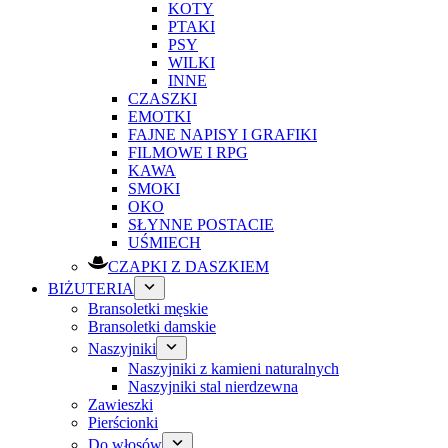
KOTY
PTAKI
PSY
WILKI
INNE
CZASZKI
EMOTKI
FAJNE NAPISY I GRAFIKI
FILMOWE I RPG
KAWA
SMOKI
OKO
SŁYNNE POSTACIE
UŚMIECH
CZAPKI Z DASZKIEM
BIŻUTERIA
Bransoletki męskie
Bransoletki damskie
Naszyjniki
Naszyjniki z kamieni naturalnych
Naszyjniki stal nierdzewna
Zawieszki
Pierścionki
Do włosów