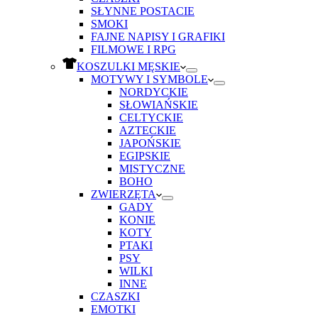
SŁYNNE POSTACIE
SMOKI
FAJNE NAPISY I GRAFIKI
FILMOWE I RPG
KOSZULKI MĘSKIE
MOTYWY I SYMBOLE
NORDYCKIE
SŁOWIAŃSKIE
CELTYCKIE
AZTECKIE
JAPOŃSKIE
EGIPSKIE
MISTYCZNE
BOHO
ZWIERZĘTA
GADY
KONIE
KOTY
PTAKI
PSY
WILKI
INNE
CZASZKI
EMOTKI