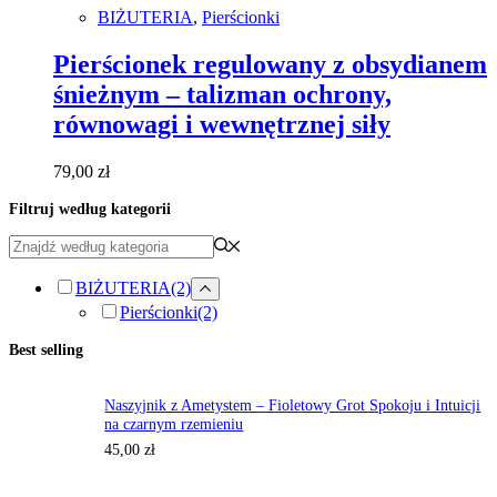
BIŻUTERIA
,
Pierścionki
Pierścionek regulowany z obsydianem
śnieżnym – talizman ochrony,
równowagi i wewnętrznej siły
79,00
zł
Filtruj według kategorii
BIŻUTERIA
(2)
Pierścionki
(2)
Best selling
Naszyjnik z Ametystem – Fioletowy Grot Spokoju i Intuicji
na czarnym rzemieniu
45,00
zł