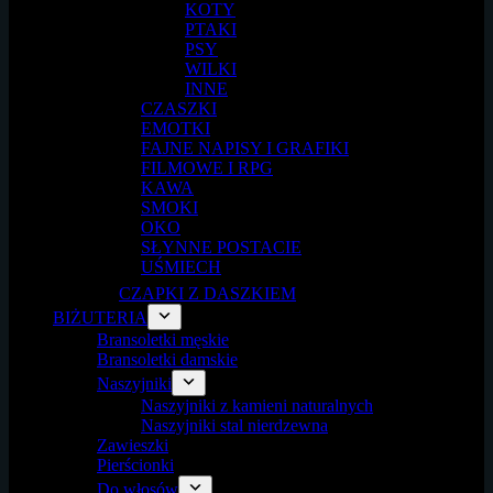
KOTY
PTAKI
PSY
WILKI
INNE
CZASZKI
EMOTKI
FAJNE NAPISY I GRAFIKI
FILMOWE I RPG
KAWA
SMOKI
OKO
SŁYNNE POSTACIE
UŚMIECH
CZAPKI Z DASZKIEM
BIŻUTERIA
Bransoletki męskie
Bransoletki damskie
Naszyjniki
Naszyjniki z kamieni naturalnych
Naszyjniki stal nierdzewna
Zawieszki
Pierścionki
Do włosów