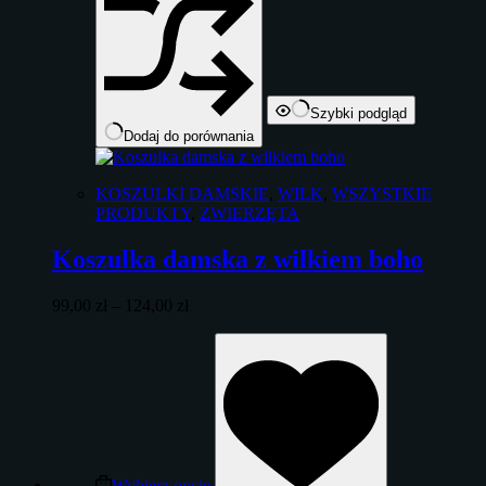
Szybki podgląd
Dodaj do porównania
KOSZULKI DAMSKIE
,
WILK
,
WSZYSTKIE
PRODUKTY
,
ZWIERZĘTA
Koszulka damska z wilkiem boho
Zakres
99,00
zł
–
124,00
zł
cen:
Ten
od
produkt
99,00 zł
ma
do
wiele
124,00 zł
wariantów.
Opcje
można
wybrać
Wybierz opcje