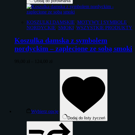
Dodaj do porównania
KOSZULKI DAMSKIE
,
MOTYWY I SYMBOLE
,
NORDYCKIE
,
SMOKI
,
WSZYSTKIE PRODUKTY
Koszulka damska z symbolem
nordyckim – zaplecione ze sobą smoki
Zakres
99,00
zł
–
124,00
zł
cen:
Ten
od
produkt
99,00 zł
ma
do
wiele
124,00 zł
wariantów.
Opcje
można
wybrać
Wybierz opcje
na
Dodaj do listy życzeń
stronie
produktu