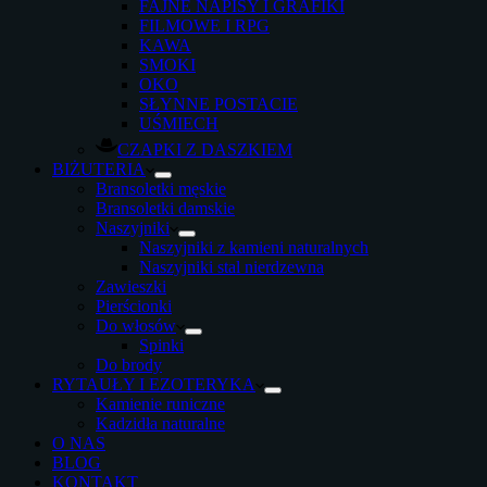
FAJNE NAPISY I GRAFIKI
FILMOWE I RPG
KAWA
SMOKI
OKO
SŁYNNE POSTACIE
UŚMIECH
CZAPKI Z DASZKIEM
BIŻUTERIA
Bransoletki męskie
Bransoletki damskie
Naszyjniki
Naszyjniki z kamieni naturalnych
Naszyjniki stal nierdzewna
Zawieszki
Pierścionki
Do włosów
Spinki
Do brody
RYTAUŁY I EZOTERYKA
Kamienie runiczne
Kadzidła naturalne
O NAS
BLOG
KONTAKT