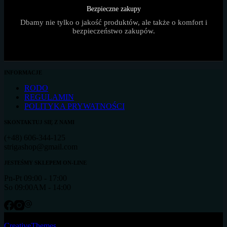
Bezpieczne zakupy
Dbamy nie tylko o jakość produktów, ale także o komfort i
bezpieczeństwo zakupów.
INFORMACJE
RODO
REGULAMIN
POLITYKA PRYWATNOŚCI
SKONTAKTUJ SIĘ Z NAMI
(+48) 606-344-125
strigashop@gmail.com
JESTEŚMY SKLEPEM ON-LINE
Pn-Pt 09:00 - 17:00
So 09:00AM - 14:00
Copyright © 2026 - Motyw WordPress stworzony przez
CreativeThemes