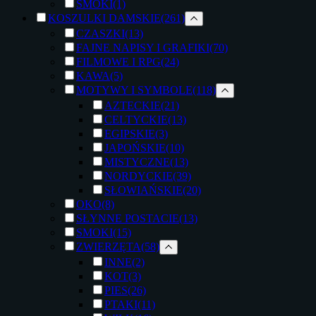
SMOKI
(1)
KOSZULKI DAMSKIE
(261)
CZASZKI
(13)
FAJNE NAPISY I GRAFIKI
(70)
FILMOWE I RPG
(24)
KAWA
(5)
MOTYWY I SYMBOLE
(118)
AZTECKIE
(21)
CELTYCKIE
(13)
EGIPSKIE
(3)
JAPOŃSKIE
(10)
MISTYCZNE
(13)
NORDYCKIE
(39)
SŁOWIAŃSKIE
(20)
OKO
(8)
SŁYNNE POSTACIE
(13)
SMOKI
(15)
ZWIERZĘTA
(58)
INNE
(2)
KOT
(3)
PIES
(26)
PTAKI
(11)