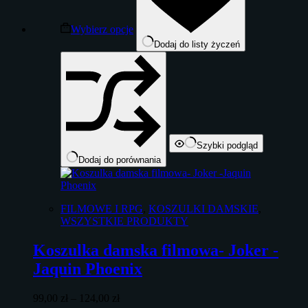
można
wybrać
Wybierz opcje
na
Dodaj do listy życzeń
stronie
produktu
Szybki podgląd
Dodaj do porównania
FILMOWE I RPG
,
KOSZULKI DAMSKIE
,
WSZYSTKIE PRODUKTY
Koszulka damska filmowa- Joker -
Jaquin Phoenix
Zakres
99,00
zł
–
124,00
zł