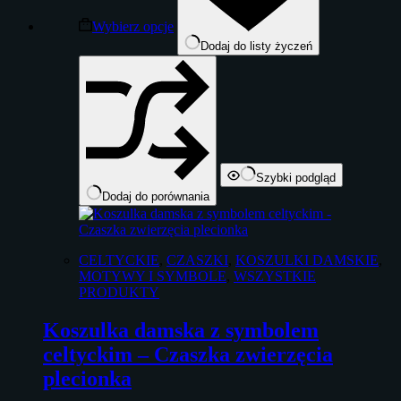
można
wybrać
Wybierz opcje
na
Dodaj do listy życzeń
stronie
produktu
Szybki podgląd
Dodaj do porównania
CELTYCKIE
,
CZASZKI
,
KOSZULKI DAMSKIE
,
MOTYWY I SYMBOLE
,
WSZYSTKIE
PRODUKTY
Koszulka damska z symbolem
celtyckim – Czaszka zwierzęcia
plecionka