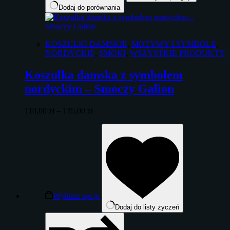
Dodaj do porównania
KOSZULKI DAMSKIE
,
MOTYWY I SYMBOLE
,
NORDYCKIE
,
SMOKI
,
WSZYSTKIE PRODUKTY
Koszulka damska z symbolem
nordyckim – Smoczy Galion
Zakres
110,00
zł
–
135,00
zł
cen:
Ten
od
produkt
110,00 zł
ma
do
wiele
135,00 zł
wariantów.
Opcje
można
wybrać
Wybierz opcje
na
Dodaj do listy życzeń
stronie
produktu