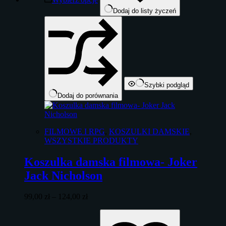
na
Dodaj do listy życzeń
stronie
produktu
Szybki podgląd
Dodaj do porównania
FILMOWE I RPG
,
KOSZULKI DAMSKIE
,
WSZYSTKIE PRODUKTY
Koszulka damska filmowa- Joker
Jack Nicholson
Zakres
99,00
zł
–
124,00
zł
cen:
Ten
od
produkt
99,00 zł