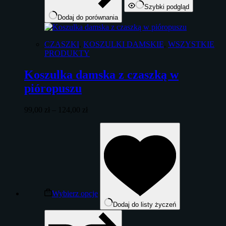
Szybki podgląd
Dodaj do porównania
CZASZKI
,
KOSZULKI DAMSKIE
,
WSZYSTKIE
PRODUKTY
Koszulka damska z czaszką w
pióropuszu
Zakres
99,00
zł
–
124,00
zł
cen:
Ten
od
produkt
99,00 zł
ma
do
wiele
124,00 zł
wariantów.
Opcje
można
wybrać
Wybierz opcje
na
Dodaj do listy życzeń
stronie
produktu