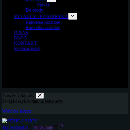
Spinki
Do brody
RYTAUŁY I EZOTERYKA
Kamienie runiczne
Kadzidła naturalne
O NAS
BLOG
KONTAKT
Rozmiarówka
Addres e-mail:
strigashop@gmail.com
Phone:
606-344-125
Godziny pracy
9:00 - 17:00
Koszyk zakupów
Twój koszyk aktualnie jest pusty.
Wróć do sklepu
My Wishlist
0
Porównaj
0