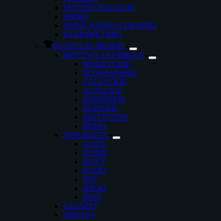
SŁYNNE POSTACIE
SMOKI
FAJNE NAPISY I GRAFIKI
FILMOWE I RPG
KOSZULKI MĘSKIE
MOTYWY I SYMBOLE
NORDYCKIE
SŁOWIAŃSKIE
CELTYCKIE
AZTECKIE
JAPOŃSKIE
EGIPSKIE
MISTYCZNE
BOHO
ZWIERZĘTA
GADY
KONIE
KOTY
PTAKI
PSY
WILKI
INNE
CZASZKI
EMOTKI