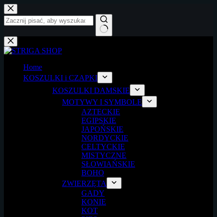
Przejdź
do
treści
Brak
wyników
Home
KOSZULKI i CZAPKI
KOSZULKI DAMSKIE
MOTYWY I SYMBOLE
AZTECKIE
EGIPSKIE
JAPOŃSKIE
NORDYCKIE
CELTYCKIE
MISTYCZNE
SŁOWIAŃSKIE
BOHO
ZWIERZĘTA
GADY
KONIE
KOT