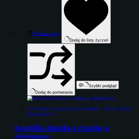
ma
do
wiele
124,00 zł
wariantów.
Opcje
można
wybrać
Wybierz opcje
na
Dodaj do listy życzeń
stronie
produktu
Szybki podgląd
Dodaj do porównania
CZASZKI
,
KOSZULKI DAMSKIE
,
WSZYSTKIE
PRODUKTY
Koszulka damska z czaszką w
pióropuszu