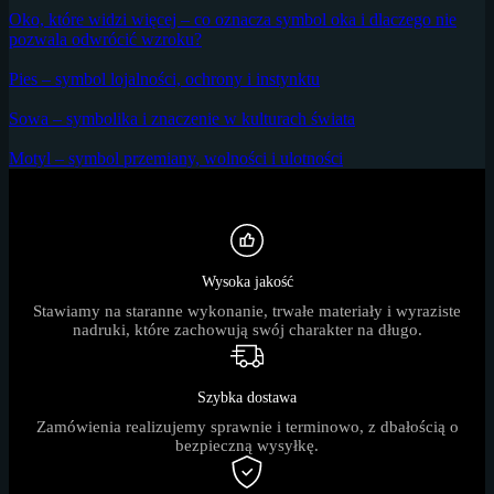
Oko, które widzi więcej – co oznacza symbol oka i dlaczego nie
pozwala odwrócić wzroku?
Pies – symbol lojalności, ochrony i instynktu
Sowa – symbolika i znaczenie w kulturach świata
Motyl – symbol przemiany, wolności i ulotności
Wysoka jakość
Stawiamy na staranne wykonanie, trwałe materiały i wyraziste
nadruki, które zachowują swój charakter na długo.
Szybka dostawa
Zamówienia realizujemy sprawnie i terminowo, z dbałością o
bezpieczną wysyłkę.