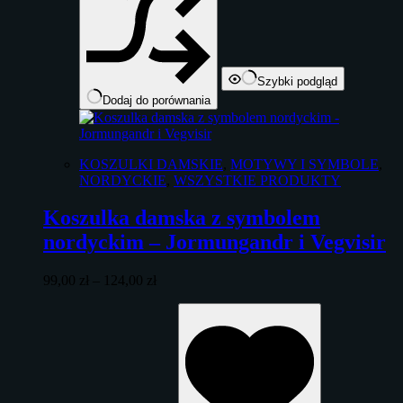
Szybki podgląd
Dodaj do porównania
KOSZULKI DAMSKIE
,
MOTYWY I SYMBOLE
,
NORDYCKIE
,
WSZYSTKIE PRODUKTY
Koszulka damska z symbolem
nordyckim – Jormungandr i Vegvisir
Zakres
99,00
zł
–
124,00
zł
cen:
Ten
od
produkt
99,00 zł
ma
do
wiele
124,00 zł
wariantów.
Opcje