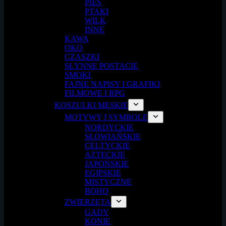
PIES
PTAKI
WILK
INNE
KAWA
OKO
CZASZKI
SŁYNNE POSTACIE
SMOKI
FAJNE NAPISY I GRAFIKI
FILMOWE I RPG
KOSZULKI MĘSKIE
MOTYWY I SYMBOLE
NORDYCKIE
SŁOWIAŃSKIE
CELTYCKIE
AZTECKIE
JAPOŃSKIE
EGIPSKIE
MISTYCZNE
BOHO
ZWIERZĘTA
GADY
KONIE