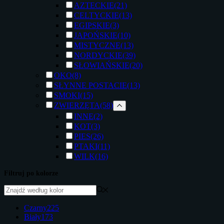
AZTECKIE
(21)
CELTYCKIE
(13)
EGIPSKIE
(3)
JAPOŃSKIE
(10)
MISTYCZNE
(13)
NORDYCKIE
(39)
SŁOWIAŃSKIE
(20)
OKO
(8)
SŁYNNE POSTACIE
(13)
SMOKI
(15)
ZWIERZĘTA
(58)
INNE
(2)
KOT
(3)
PIES
(26)
PTAKI
(11)
WILK
(16)
Filtruj po kolorze
Czarny
225
Biały
173