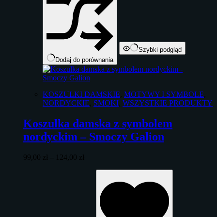
Szybki podgląd
Dodaj do porównania
KOSZULKI DAMSKIE
,
MOTYWY I SYMBOLE
,
NORDYCKIE
,
SMOKI
,
WSZYSTKIE PRODUKTY
Koszulka damska z symbolem
nordyckim – Smoczy Galion
Zakres
99,00
zł
–
124,00
zł
cen:
Ten
od
produkt
99,00 zł
ma
do
wiele
124,00 zł
wariantów.
Opcje