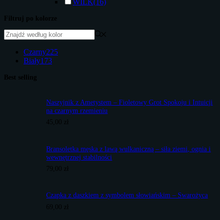
WILK
(16)
Filtruj po kolorze
Czarny
225
Biały
173
Best selling
Naszyjnik z Ametystem – Fioletowy Grot Spokoju i Intuicji
na czarnym rzemieniu
45,00
zł
Bransoletka męska z lawą wulkaniczną – siła ziemi, ognia i
wewnętrznej stabilności
79,00
zł
Czapka z daszkiem z symbolem słowiańskim – Swarożyca
69,00
zł