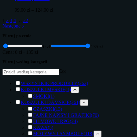
Zakres
99,00
zł
–
124,00
zł
cen:
1
2
3
4
…
22
od
Następne
99,00 zł
do
Filtruj po cenie
124,00 zł
0 zł
135 zł
Cena:
0 zł
-
135 zł
Filtruj według kategorii
WSZYSTKIE PRODUKTY
(262)
KOSZULKI MĘSKIE
(1)
SMOKI
(1)
KOSZULKI DAMSKIE
(261)
CZASZKI
(13)
FAJNE NAPISY I GRAFIKI
(70)
FILMOWE I RPG
(24)
KAWA
(5)
MOTYWY I SYMBOLE
(118)