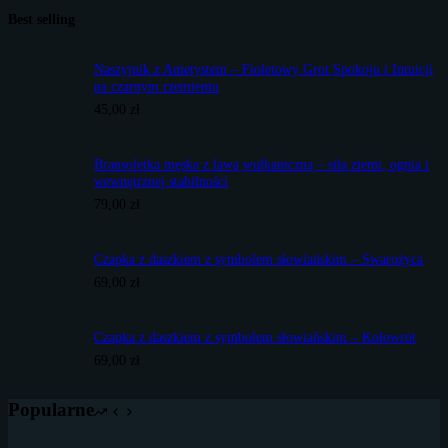
Best selling
Naszyjnik z Ametystem – Fioletowy Grot Spokoju i Intuicji
na czarnym rzemieniu
45,00
zł
Bransoletka męska z lawą wulkaniczną – siła ziemi, ognia i
wewnętrznej stabilności
79,00
zł
Czapka z daszkiem z symbolem słowiańskim – Swarożyca
69,00
zł
Czapka z daszkiem z symbolem słowiańskim – Kołowrót
69,00
zł
Popularne