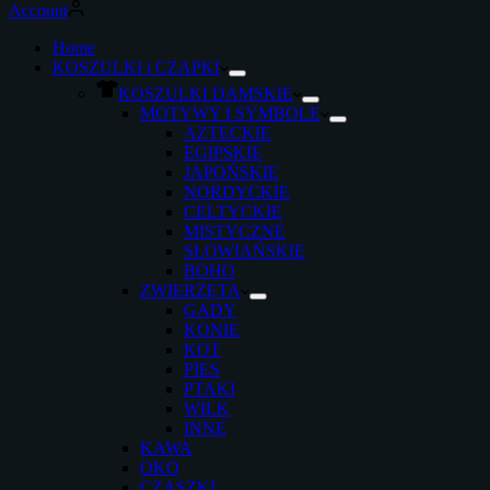
Account
Home
KOSZULKI i CZAPKI
KOSZULKI DAMSKIE
MOTYWY I SYMBOLE
AZTECKIE
EGIPSKIE
JAPOŃSKIE
NORDYCKIE
CELTYCKIE
MISTYCZNE
SŁOWIAŃSKIE
BOHO
ZWIERZĘTA
GADY
KONIE
KOT
PIES
PTAKI
WILK
INNE
KAWA
OKO
CZASZKI