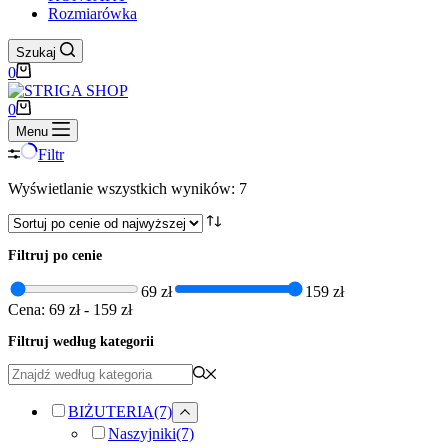
Rozmiarówka
Szukaj
Koszyk
0
Koszyk
0
Menu
Filtr
Posortowane
Wyświetlanie wszystkich wyników: 7
według
ceny:
od
Filtruj po cenie
wysokiej
do
69 zł
159 zł
niskiej
Cena:
69 zł
-
159 zł
Filtruj według kategorii
BIŻUTERIA
(7)
Naszyjniki
(7)