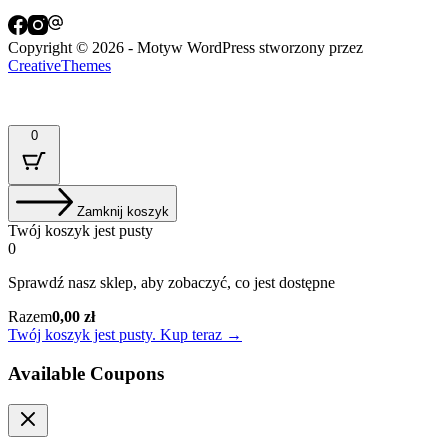
Copyright © 2026 - Motyw WordPress stworzony przez
CreativeThemes
0
Zamknij koszyk
Twój koszyk jest pusty
0
Sprawdź nasz sklep, aby zobaczyć, co jest dostępne
Suma
Razem
0,00
zł
koszyka:
Twój koszyk jest pusty. Kup teraz →
Available Coupons