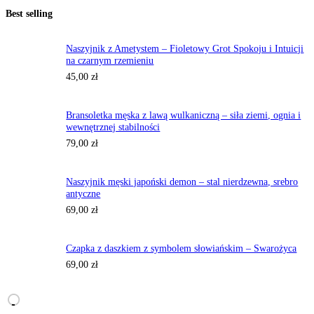
Best selling
Naszyjnik z Ametystem – Fioletowy Grot Spokoju i Intuicji
na czarnym rzemieniu
45,00
zł
Bransoletka męska z lawą wulkaniczną – siła ziemi, ognia i
wewnętrznej stabilności
79,00
zł
Naszyjnik męski japoński demon – stal nierdzewna, srebro
antyczne
69,00
zł
Czapka z daszkiem z symbolem słowiańskim – Swarożyca
69,00
zł