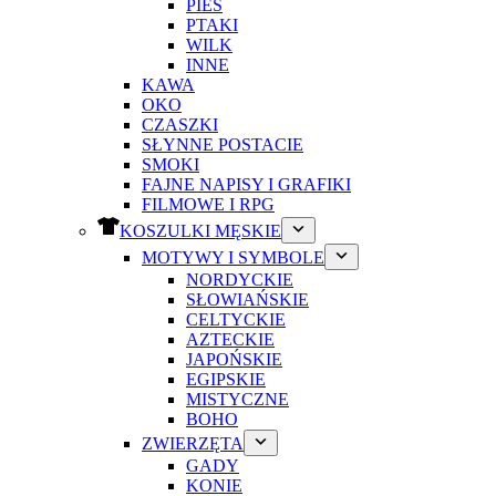
PIES
PTAKI
WILK
INNE
KAWA
OKO
CZASZKI
SŁYNNE POSTACIE
SMOKI
FAJNE NAPISY I GRAFIKI
FILMOWE I RPG
KOSZULKI MĘSKIE
MOTYWY I SYMBOLE
NORDYCKIE
SŁOWIAŃSKIE
CELTYCKIE
AZTECKIE
JAPOŃSKIE
EGIPSKIE
MISTYCZNE
BOHO
ZWIERZĘTA
GADY
KONIE