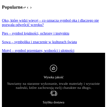
Popularne
Oko, które widzi więcej – co oznacza symbol oka i dlaczego nie
pozwala odwrócić wzroku?
Pies – symbol lojalności, ochrony i instynktu
Sowa – symbolika i znaczenie w kulturach świata
Motyl – symbol przemiany, wolności i ulotności
Wysoka jakość
Stawiamy na staranne wykonanie, trwałe materiały i wyraziste
nadruki, które zachowują swój charakter na długo.
Szybka dostawa