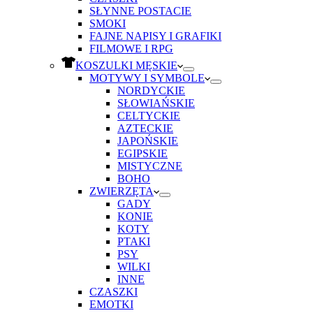
SŁYNNE POSTACIE
SMOKI
FAJNE NAPISY I GRAFIKI
FILMOWE I RPG
KOSZULKI MĘSKIE
MOTYWY I SYMBOLE
NORDYCKIE
SŁOWIAŃSKIE
CELTYCKIE
AZTECKIE
JAPOŃSKIE
EGIPSKIE
MISTYCZNE
BOHO
ZWIERZĘTA
GADY
KONIE
KOTY
PTAKI
PSY
WILKI
INNE
CZASZKI
EMOTKI