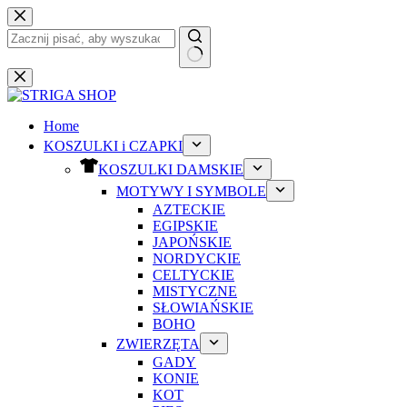
Przejdź
do
treści
Brak
wyników
Home
KOSZULKI i CZAPKI
KOSZULKI DAMSKIE
MOTYWY I SYMBOLE
AZTECKIE
EGIPSKIE
JAPOŃSKIE
NORDYCKIE
CELTYCKIE
MISTYCZNE
SŁOWIAŃSKIE
BOHO
ZWIERZĘTA
GADY
KONIE
KOT