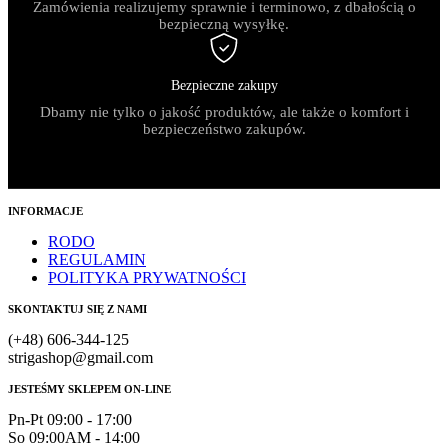
Zamówienia realizujemy sprawnie i terminowo, z dbałością o
bezpieczną wysyłkę.
Bezpieczne zakupy
Dbamy nie tylko o jakość produktów, ale także o komfort i
bezpieczeństwo zakupów.
INFORMACJE
RODO
REGULAMIN
POLITYKA PRYWATNOŚCI
SKONTAKTUJ SIĘ Z NAMI
(+48) 606-344-125
strigashop@gmail.com
JESTEŚMY SKLEPEM ON-LINE
Pn-Pt 09:00 - 17:00
So 09:00AM - 14:00