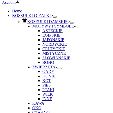
Account
Home
KOSZULKI i CZAPKI
KOSZULKI DAMSKIE
MOTYWY I SYMBOLE
AZTECKIE
EGIPSKIE
JAPOŃSKIE
NORDYCKIE
CELTYCKIE
MISTYCZNE
SŁOWIAŃSKIE
BOHO
ZWIERZĘTA
GADY
KONIE
KOT
PIES
PTAKI
WILK
INNE
KAWA
OKO
CZASZKI