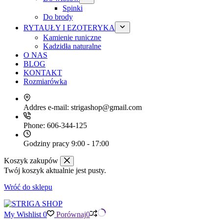
Spinki
Do brody
RYTAUŁY I EZOTERYKA
Kamienie runiczne
Kadzidła naturalne
O NAS
BLOG
KONTAKT
Rozmiarówka
Addres e-mail:
strigashop@gmail.com
Phone:
606-344-125
Godziny pracy
9:00 - 17:00
Koszyk zakupów
Twój koszyk aktualnie jest pusty.
Wróć do sklepu
My Wishlist
0
Porównaj
0