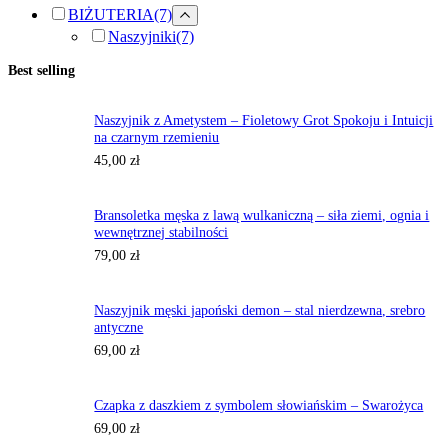
BIŻUTERIA
(7)
Naszyjniki
(7)
Best selling
Naszyjnik z Ametystem – Fioletowy Grot Spokoju i Intuicji
na czarnym rzemieniu
45,00
zł
Bransoletka męska z lawą wulkaniczną – siła ziemi, ognia i
wewnętrznej stabilności
79,00
zł
Naszyjnik męski japoński demon – stal nierdzewna, srebro
antyczne
69,00
zł
Czapka z daszkiem z symbolem słowiańskim – Swarożyca
69,00
zł