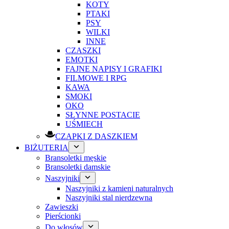
KOTY
PTAKI
PSY
WILKI
INNE
CZASZKI
EMOTKI
FAJNE NAPISY I GRAFIKI
FILMOWE I RPG
KAWA
SMOKI
OKO
SŁYNNE POSTACIE
UŚMIECH
CZAPKI Z DASZKIEM
BIŻUTERIA
Bransoletki męskie
Bransoletki damskie
Naszyjniki
Naszyjniki z kamieni naturalnych
Naszyjniki stal nierdzewna
Zawieszki
Pierścionki
Do włosów