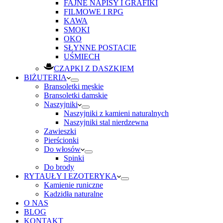
FAJNE NAPISY I GRAFIKI
FILMOWE I RPG
KAWA
SMOKI
OKO
SŁYNNE POSTACIE
UŚMIECH
CZAPKI Z DASZKIEM
BIŻUTERIA
Bransoletki męskie
Bransoletki damskie
Naszyjniki
Naszyjniki z kamieni naturalnych
Naszyjniki stal nierdzewna
Zawieszki
Pierścionki
Do włosów
Spinki
Do brody
RYTAUŁY I EZOTERYKA
Kamienie runiczne
Kadzidła naturalne
O NAS
BLOG
KONTAKT