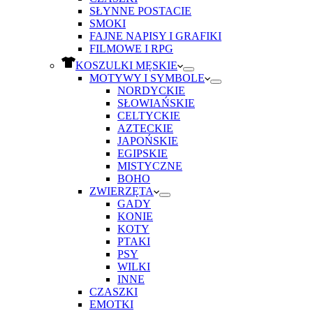
SŁYNNE POSTACIE
SMOKI
FAJNE NAPISY I GRAFIKI
FILMOWE I RPG
KOSZULKI MĘSKIE
MOTYWY I SYMBOLE
NORDYCKIE
SŁOWIAŃSKIE
CELTYCKIE
AZTECKIE
JAPOŃSKIE
EGIPSKIE
MISTYCZNE
BOHO
ZWIERZĘTA
GADY
KONIE
KOTY
PTAKI
PSY
WILKI
INNE
CZASZKI
EMOTKI