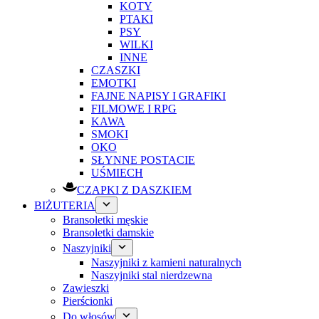
KOTY
PTAKI
PSY
WILKI
INNE
CZASZKI
EMOTKI
FAJNE NAPISY I GRAFIKI
FILMOWE I RPG
KAWA
SMOKI
OKO
SŁYNNE POSTACIE
UŚMIECH
CZAPKI Z DASZKIEM
BIŻUTERIA
Bransoletki męskie
Bransoletki damskie
Naszyjniki
Naszyjniki z kamieni naturalnych
Naszyjniki stal nierdzewna
Zawieszki
Pierścionki
Do włosów