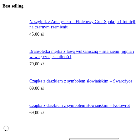
Best selling
Naszyjnik z Ametystem – Fioletowy Grot Spokoju i Intuicji
na czarnym rzemieniu
45,00
zł
Bransoletka męska z lawą wulkaniczną – siła ziemi, ognia i
wewnętrznej stabilności
79,00
zł
Czapka z daszkiem z symbolem słowiańskim – Swarożyca
69,00
zł
Czapka z daszkiem z symbolem słowiańskim – Kołowrót
69,00
zł