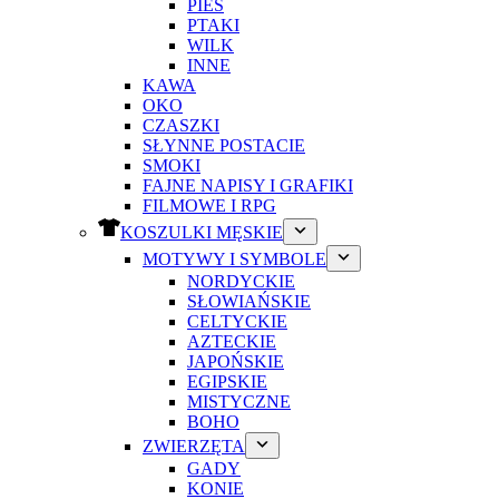
PIES
PTAKI
WILK
INNE
KAWA
OKO
CZASZKI
SŁYNNE POSTACIE
SMOKI
FAJNE NAPISY I GRAFIKI
FILMOWE I RPG
KOSZULKI MĘSKIE
MOTYWY I SYMBOLE
NORDYCKIE
SŁOWIAŃSKIE
CELTYCKIE
AZTECKIE
JAPOŃSKIE
EGIPSKIE
MISTYCZNE
BOHO
ZWIERZĘTA
GADY
KONIE