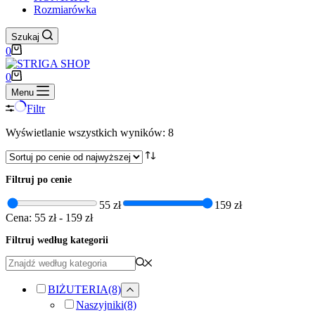
Rozmiarówka
Szukaj
Koszyk
0
Koszyk
0
Menu
Filtr
Posortowane
Wyświetlanie wszystkich wyników: 8
według
ceny:
od
Filtruj po cenie
wysokiej
do
55 zł
159 zł
niskiej
Cena:
55 zł
-
159 zł
Filtruj według kategorii
BIŻUTERIA
(8)
Naszyjniki
(8)