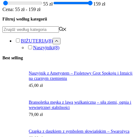
55 zł
159 zł
Cena:
55 zł
-
159 zł
Filtruj według kategorii
BIŻUTERIA
(8)
Naszyjniki
(8)
Best selling
Naszyjnik z Ametystem – Fioletowy Grot Spokoju i Intuicji
na czarnym rzemieniu
45,00
zł
Bransoletka męska z lawą wulkaniczną – siła ziemi, ognia i
wewnętrznej stabilności
79,00
zł
Czapka z daszkiem z symbolem słowiańskim – Swarożyca