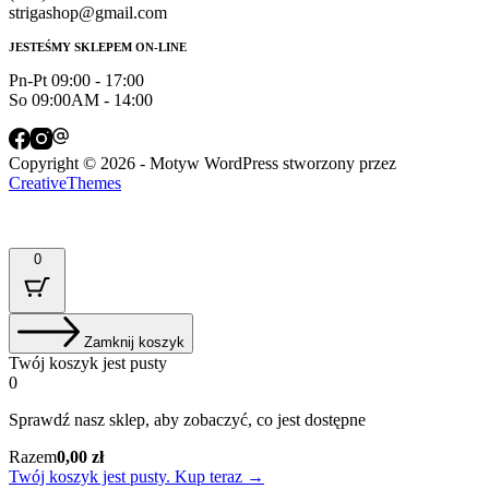
strigashop@gmail.com
JESTEŚMY SKLEPEM ON-LINE
Pn-Pt 09:00 - 17:00
So 09:00AM - 14:00
Copyright © 2026 - Motyw WordPress stworzony przez
CreativeThemes
0
Zamknij koszyk
Twój koszyk jest pusty
0
Sprawdź nasz sklep, aby zobaczyć, co jest dostępne
Suma
Razem
0,00
zł
koszyka:
Twój koszyk jest pusty. Kup teraz →