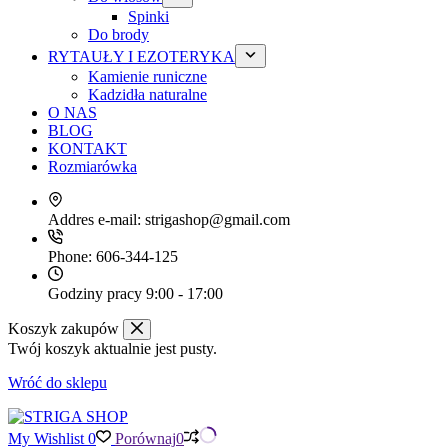
Spinki
Do brody
RYTAUŁY I EZOTERYKA
Kamienie runiczne
Kadzidła naturalne
O NAS
BLOG
KONTAKT
Rozmiarówka
Addres e-mail:
strigashop@gmail.com
Phone:
606-344-125
Godziny pracy
9:00 - 17:00
Koszyk zakupów
Twój koszyk aktualnie jest pusty.
Wróć do sklepu
My Wishlist
0
Porównaj
0