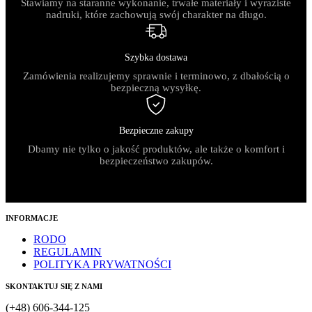
Stawiamy na staranne wykonanie, trwałe materiały i wyraziste
nadruki, które zachowują swój charakter na długo.
Szybka dostawa
Zamówienia realizujemy sprawnie i terminowo, z dbałością o
bezpieczną wysyłkę.
Bezpieczne zakupy
Dbamy nie tylko o jakość produktów, ale także o komfort i
bezpieczeństwo zakupów.
INFORMACJE
RODO
REGULAMIN
POLITYKA PRYWATNOŚCI
SKONTAKTUJ SIĘ Z NAMI
(+48) 606-344-125