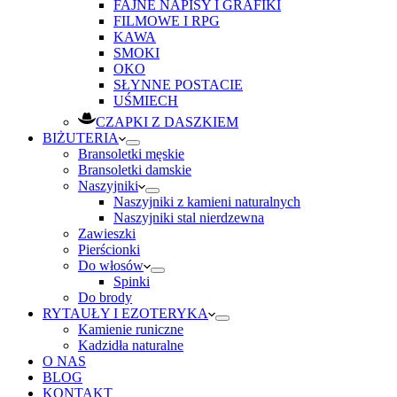
FAJNE NAPISY I GRAFIKI
FILMOWE I RPG
KAWA
SMOKI
OKO
SŁYNNE POSTACIE
UŚMIECH
CZAPKI Z DASZKIEM
BIŻUTERIA
Bransoletki męskie
Bransoletki damskie
Naszyjniki
Naszyjniki z kamieni naturalnych
Naszyjniki stal nierdzewna
Zawieszki
Pierścionki
Do włosów
Spinki
Do brody
RYTAUŁY I EZOTERYKA
Kamienie runiczne
Kadzidła naturalne
O NAS
BLOG
KONTAKT