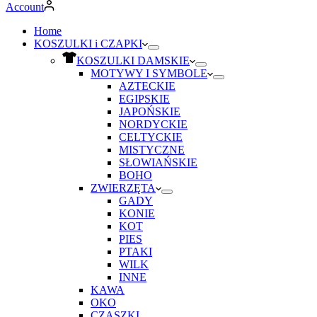
Account
Home
KOSZULKI i CZAPKI
KOSZULKI DAMSKIE
MOTYWY I SYMBOLE
AZTECKIE
EGIPSKIE
JAPOŃSKIE
NORDYCKIE
CELTYCKIE
MISTYCZNE
SŁOWIAŃSKIE
BOHO
ZWIERZĘTA
GADY
KONIE
KOT
PIES
PTAKI
WILK
INNE
KAWA
OKO
CZASZKI