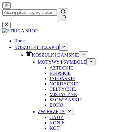
Przejdź
do
treści
Brak
wyników
Home
KOSZULKI i CZAPKI
KOSZULKI DAMSKIE
MOTYWY I SYMBOLE
AZTECKIE
EGIPSKIE
JAPOŃSKIE
NORDYCKIE
CELTYCKIE
MISTYCZNE
SŁOWIAŃSKIE
BOHO
ZWIERZĘTA
GADY
KONIE
KOT