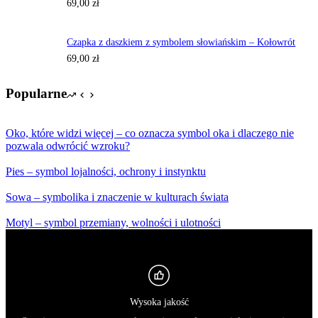
69,00
zł
Czapka z daszkiem z symbolem słowiańskim – Kołowrót
69,00
zł
Popularne
Oko, które widzi więcej – co oznacza symbol oka i dlaczego nie
pozwala odwrócić wzroku?
Pies – symbol lojalności, ochrony i instynktu
Sowa – symbolika i znaczenie w kulturach świata
Motyl – symbol przemiany, wolności i ulotności
Wysoka jakość