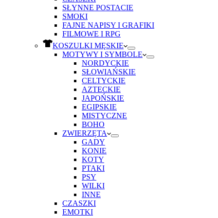
SŁYNNE POSTACIE
SMOKI
FAJNE NAPISY I GRAFIKI
FILMOWE I RPG
KOSZULKI MĘSKIE
MOTYWY I SYMBOLE
NORDYCKIE
SŁOWIAŃSKIE
CELTYCKIE
AZTECKIE
JAPOŃSKIE
EGIPSKIE
MISTYCZNE
BOHO
ZWIERZĘTA
GADY
KONIE
KOTY
PTAKI
PSY
WILKI
INNE
CZASZKI
EMOTKI