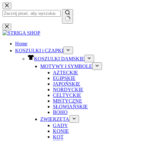
Przejdź
do
treści
Brak
wyników
Home
KOSZULKI i CZAPKI
KOSZULKI DAMSKIE
MOTYWY I SYMBOLE
AZTECKIE
EGIPSKIE
JAPOŃSKIE
NORDYCKIE
CELTYCKIE
MISTYCZNE
SŁOWIAŃSKIE
BOHO
ZWIERZĘTA
GADY
KONIE
KOT