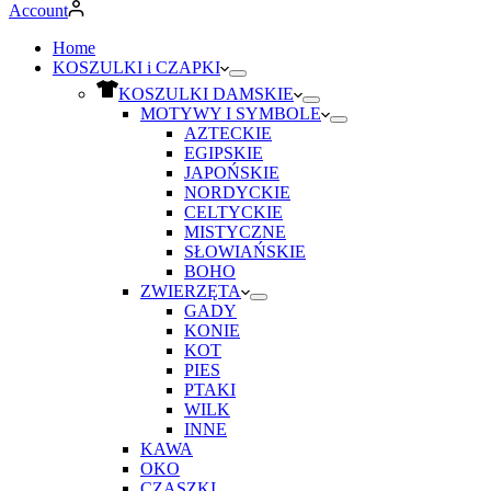
Account
Home
KOSZULKI i CZAPKI
KOSZULKI DAMSKIE
MOTYWY I SYMBOLE
AZTECKIE
EGIPSKIE
JAPOŃSKIE
NORDYCKIE
CELTYCKIE
MISTYCZNE
SŁOWIAŃSKIE
BOHO
ZWIERZĘTA
GADY
KONIE
KOT
PIES
PTAKI
WILK
INNE
KAWA
OKO
CZASZKI