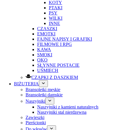
KOTY
PTAKI
PSY
WILKI
INNE
CZASZKI
EMOTKI
FAJNE NAPISY I GRAFIKI
FILMOWE I RPG
KAWA
SMOKI
OKO
SŁYNNE POSTACIE
UŚMIECH
CZAPKI Z DASZKIEM
BIŻUTERIA
Bransoletki męskie
Bransoletki damskie
Naszyjniki
Naszyjniki z kamieni naturalnych
Naszyjniki stal nierdzewna
Zawieszki
Pierścionki
Do włosów