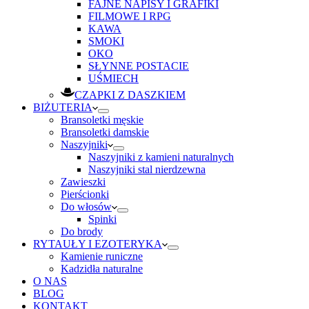
FAJNE NAPISY I GRAFIKI
FILMOWE I RPG
KAWA
SMOKI
OKO
SŁYNNE POSTACIE
UŚMIECH
CZAPKI Z DASZKIEM
BIŻUTERIA
Bransoletki męskie
Bransoletki damskie
Naszyjniki
Naszyjniki z kamieni naturalnych
Naszyjniki stal nierdzewna
Zawieszki
Pierścionki
Do włosów
Spinki
Do brody
RYTAUŁY I EZOTERYKA
Kamienie runiczne
Kadzidła naturalne
O NAS
BLOG
KONTAKT