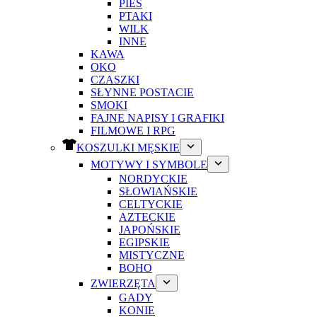
PIES
PTAKI
WILK
INNE
KAWA
OKO
CZASZKI
SŁYNNE POSTACIE
SMOKI
FAJNE NAPISY I GRAFIKI
FILMOWE I RPG
KOSZULKI MĘSKIE
MOTYWY I SYMBOLE
NORDYCKIE
SŁOWIAŃSKIE
CELTYCKIE
AZTECKIE
JAPOŃSKIE
EGIPSKIE
MISTYCZNE
BOHO
ZWIERZĘTA
GADY
KONIE