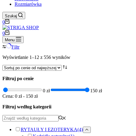
Rozmiarówka
Szukaj
Koszyk
0
Koszyk
0
Menu
Filtr
Posortowane
Wyświetlanie 1–12 z 556 wyników
według
ceny:
od
Filtruj po cenie
wysokiej
do
niskiej
0 zł
150 zł
Cena:
0 zł
-
150 zł
Filtruj według kategorii
RYTAUŁY I EZOTERYKA
(4)