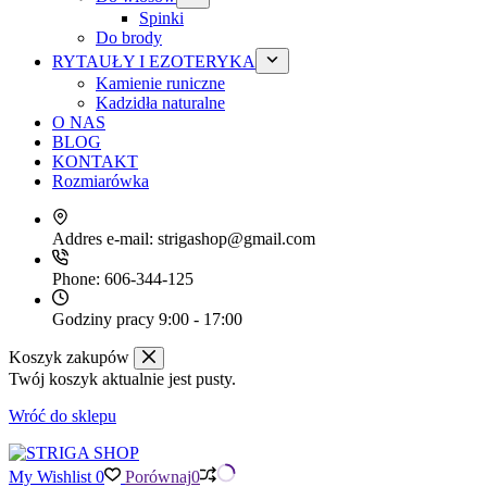
Spinki
Do brody
RYTAUŁY I EZOTERYKA
Kamienie runiczne
Kadzidła naturalne
O NAS
BLOG
KONTAKT
Rozmiarówka
Addres e-mail:
strigashop@gmail.com
Phone:
606-344-125
Godziny pracy
9:00 - 17:00
Koszyk zakupów
Twój koszyk aktualnie jest pusty.
Wróć do sklepu
My Wishlist
0
Porównaj
0