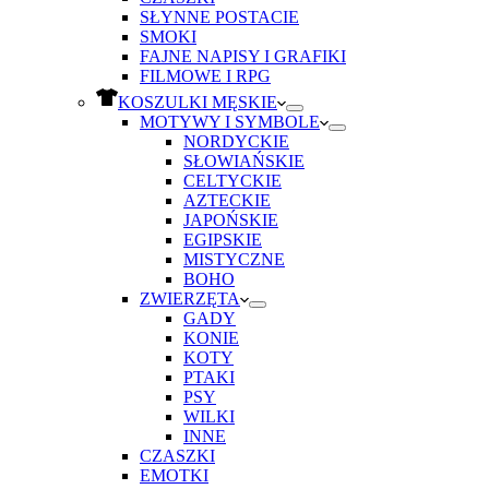
SŁYNNE POSTACIE
SMOKI
FAJNE NAPISY I GRAFIKI
FILMOWE I RPG
KOSZULKI MĘSKIE
MOTYWY I SYMBOLE
NORDYCKIE
SŁOWIAŃSKIE
CELTYCKIE
AZTECKIE
JAPOŃSKIE
EGIPSKIE
MISTYCZNE
BOHO
ZWIERZĘTA
GADY
KONIE
KOTY
PTAKI
PSY
WILKI
INNE
CZASZKI
EMOTKI