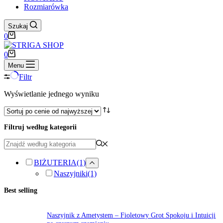
Rozmiarówka
Szukaj
Koszyk
0
Koszyk
0
Menu
Filtr
Wyświetlanie jednego wyniku
Filtruj według kategorii
BIŻUTERIA
(1)
Naszyjniki
(1)
Best selling
Naszyjnik z Ametystem – Fioletowy Grot Spokoju i Intuicji