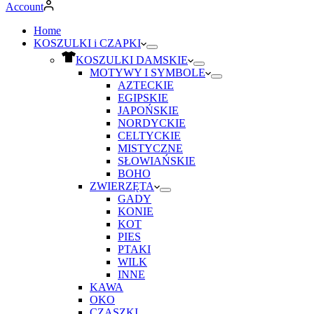
Account
Home
KOSZULKI i CZAPKI
KOSZULKI DAMSKIE
MOTYWY I SYMBOLE
AZTECKIE
EGIPSKIE
JAPOŃSKIE
NORDYCKIE
CELTYCKIE
MISTYCZNE
SŁOWIAŃSKIE
BOHO
ZWIERZĘTA
GADY
KONIE
KOT
PIES
PTAKI
WILK
INNE
KAWA
OKO
CZASZKI