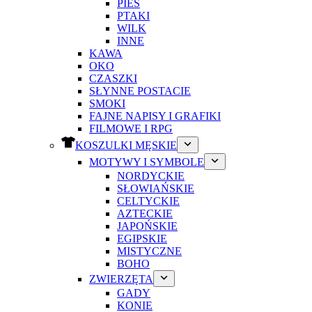
PIES
PTAKI
WILK
INNE
KAWA
OKO
CZASZKI
SŁYNNE POSTACIE
SMOKI
FAJNE NAPISY I GRAFIKI
FILMOWE I RPG
KOSZULKI MĘSKIE
MOTYWY I SYMBOLE
NORDYCKIE
SŁOWIAŃSKIE
CELTYCKIE
AZTECKIE
JAPOŃSKIE
EGIPSKIE
MISTYCZNE
BOHO
ZWIERZĘTA
GADY
KONIE