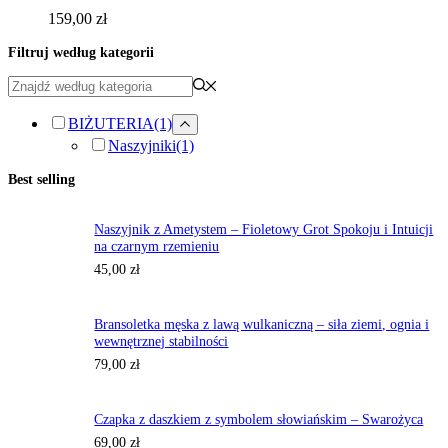
159,00
zł
Filtruj według kategorii
BIŻUTERIA
(1)
Naszyjniki
(1)
Best selling
Naszyjnik z Ametystem – Fioletowy Grot Spokoju i Intuicji
na czarnym rzemieniu
45,00
zł
Bransoletka męska z lawą wulkaniczną – siła ziemi, ognia i
wewnętrznej stabilności
79,00
zł
Czapka z daszkiem z symbolem słowiańskim – Swarożyca
69,00
zł