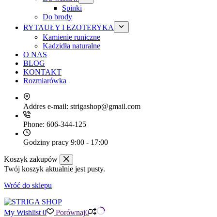
Spinki
Do brody
RYTAUŁY I EZOTERYKA
Kamienie runiczne
Kadzidła naturalne
O NAS
BLOG
KONTAKT
Rozmiarówka
Addres e-mail:
strigashop@gmail.com
Phone:
606-344-125
Godziny pracy
9:00 - 17:00
Koszyk zakupów
Twój koszyk aktualnie jest pusty.
Wróć do sklepu
My Wishlist
0
Porównaj
0