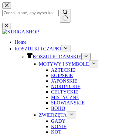
Przejdź
do
treści
Brak
wyników
Home
KOSZULKI i CZAPKI
KOSZULKI DAMSKIE
MOTYWY I SYMBOLE
AZTECKIE
EGIPSKIE
JAPOŃSKIE
NORDYCKIE
CELTYCKIE
MISTYCZNE
SŁOWIAŃSKIE
BOHO
ZWIERZĘTA
GADY
KONIE
KOT