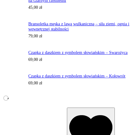
na czarnym rzemieniu
45,00
zł
Bransoletka męska z lawą wulkaniczną – siła ziemi, ognia i
wewnętrznej stabilności
79,00
zł
Czapka z daszkiem z symbolem słowiańskim – Swarożyca
69,00
zł
Czapka z daszkiem z symbolem słowiańskim – Kołowrót
69,00
zł