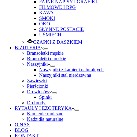
FAJNE NAPISY I GRAFIKI
FILMOWE I RPG
KAWA
SMOKI
OKO
SŁYNNE POSTACIE
UŚMIECH
CZAPKI Z DASZKIEM
BIŻUTERIA
Bransoletki męskie
Bransoletki damskie
Naszyjniki
Naszyjniki z kamieni naturalnych
Naszyjniki stal nierdzewna
Zawieszki
Pierścionki
Do włosów
Spinki
Do brody
RYTAUŁY I EZOTERYKA
Kamienie runiczne
Kadzidła naturalne
O NAS
BLOG
KONTAKT