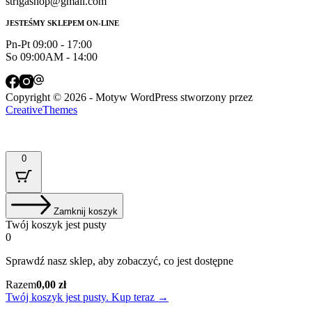
strigashop@gmail.com
JESTEŚMY SKLEPEM ON-LINE
Pn-Pt 09:00 - 17:00
So 09:00AM - 14:00
Copyright © 2026 - Motyw WordPress stworzony przez
CreativeThemes
0
Zamknij koszyk
Twój koszyk jest pusty
0
Sprawdź nasz sklep, aby zobaczyć, co jest dostępne
Suma
Razem
0,00
zł
koszyka:
Twój koszyk jest pusty. Kup teraz →