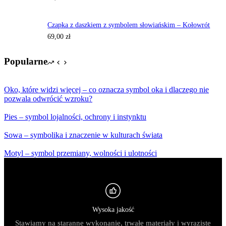
Czapka z daszkiem z symbolem słowiańskim – Kołowrót
69,00
zł
Popularne
Oko, które widzi więcej – co oznacza symbol oka i dlaczego nie
pozwala odwrócić wzroku?
Pies – symbol lojalności, ochrony i instynktu
Sowa – symbolika i znaczenie w kulturach świata
Motyl – symbol przemiany, wolności i ulotności
Wysoka jakość
Stawiamy na staranne wykonanie, trwałe materiały i wyraziste