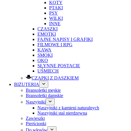
KOTY
PTAKI
PSY
WILKI
INNE
CZASZKI
EMOTKI
FAJNE NAPISY I GRAFIKI
FILMOWE I RPG
KAWA
SMOKI
OKO
SŁYNNE POSTACIE
UŚMIECH
CZAPKI Z DASZKIEM
BIŻUTERIA
Bransoletki męskie
Bransoletki damskie
Naszyjniki
Naszyjniki z kamieni naturalnych
Naszyjniki stal nierdzewna
Zawieszki
Pierścionki
Do włosów